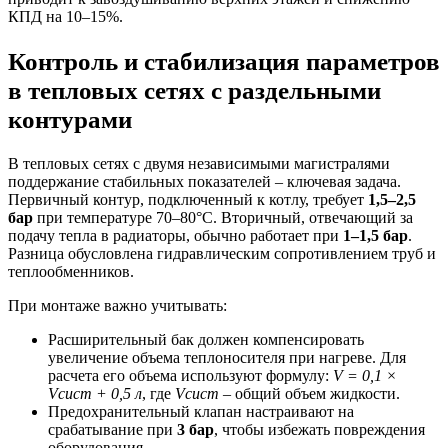
КПД на 10–15%.
Контроль и стабилизация параметров
в тепловых сетях с раздельными
контурами
В тепловых сетях с двумя независимыми магистралями
поддержание стабильных показателей – ключевая задача.
Первичный контур, подключенный к котлу, требует
1,5–2,5
бар
при температуре 70–80°C. Вторичный, отвечающий за
подачу тепла в радиаторы, обычно работает при
1–1,5 бар
.
Разница обусловлена гидравлическим сопротивлением труб и
теплообменников.
При монтаже важно учитывать:
Расширительный бак должен компенсировать
увеличение объема теплоносителя при нагреве. Для
расчета его объема используют формулу:
V = 0,1 ×
Vсист + 0,5 л
, где
Vсист
– общий объем жидкости.
Предохранительный клапан настраивают на
срабатывание при
3 бар
, чтобы избежать повреждения
оборудования.