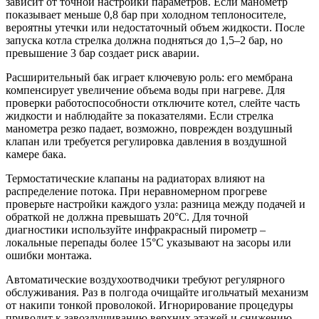
зависит от точной настройки параметров. Если манометр
показывает меньше 0,8 бар при холодном теплоносителе,
вероятны утечки или недостаточный объем жидкости. После
запуска котла стрелка должна подняться до 1,5–2 бар, но
превышение 3 бар создает риск аварии.
Расширительный бак играет ключевую роль: его мембрана
компенсирует увеличение объема воды при нагреве. Для
проверки работоспособности отключите котел, слейте часть
жидкости и наблюдайте за показателями. Если стрелка
манометра резко падает, возможно, поврежден воздушный
клапан или требуется регулировка давления в воздушной
камере бака.
Термостатические клапаны на радиаторах влияют на
распределение потока. При неравномерном прогреве
проверьте настройки каждого узла: разница между подачей и
обраткой не должна превышать 20°C. Для точной
диагностики используйте инфракрасный пирометр –
локальные перепады более 15°C указывают на засоры или
ошибки монтажа.
Автоматические воздухоотводчики требуют регулярного
обслуживания. Раз в полгода очищайте игольчатый механизм
от накипи тонкой проволокой. Игнорирование процедуры
приводит к завоздушиванию верхних этажей и снижению