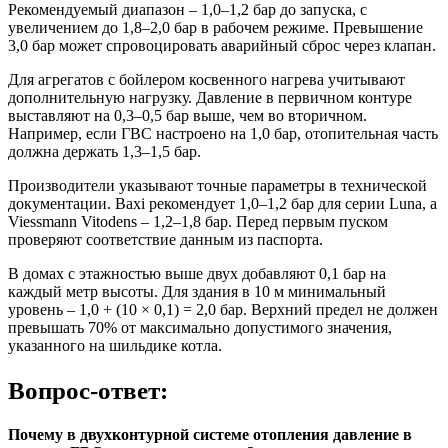
Рекомендуемый диапазон – 1,0–1,2 бар до запуска, с
увеличением до 1,8–2,0 бар в рабочем режиме. Превышение
3,0 бар может спровоцировать аварийный сброс через клапан.
Для агрегатов с бойлером косвенного нагрева учитывают
дополнительную нагрузку. Давление в первичном контуре
выставляют на 0,3–0,5 бар выше, чем во вторичном.
Например, если ГВС настроено на 1,0 бар, отопительная часть
должна держать 1,3–1,5 бар.
Производители указывают точные параметры в технической
документации. Baxi рекомендует 1,0–1,2 бар для серии Luna, а
Viessmann Vitodens – 1,2–1,8 бар. Перед первым пуском
проверяют соответствие данным из паспорта.
В домах с этажностью выше двух добавляют 0,1 бар на
каждый метр высоты. Для здания в 10 м минимальный
уровень – 1,0 + (10 × 0,1) = 2,0 бар. Верхний предел не должен
превышать 70% от максимально допустимого значения,
указанного на шильдике котла.
Вопрос-ответ:
Почему в двухконтурной системе отопления давление в