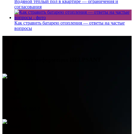
Водяной тёплый пол в квартире — ограничения и
согласования
Как стравить батарею отопления — ответы на частые
вопросы
Контактная информация
HELPSANT
Телефон
+7 (978) 515-999-7