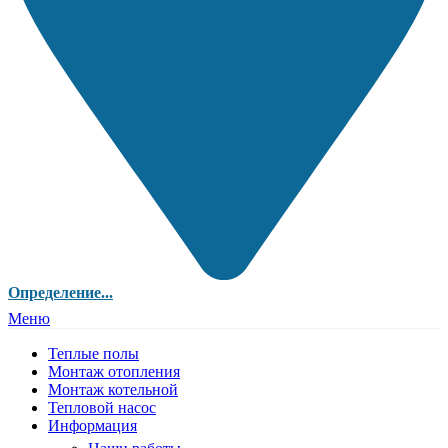
Определение...
Меню
Теплые полы
Монтаж отопления
Монтаж котельной
Тепловой насос
Информация