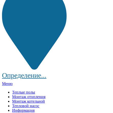
Определение...
Меню
Теплые полы
Монтаж отопления
Монтаж котельной
Тепловой насос
Информация