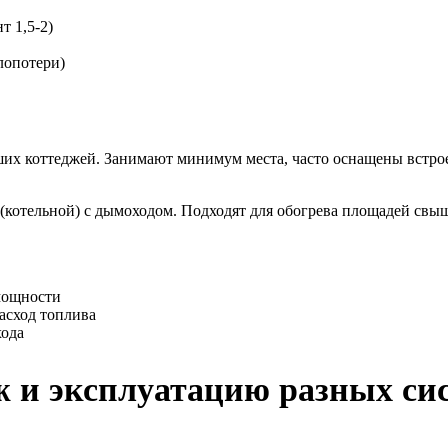
т 1,5-2)
лопотери)
льших коттеджей. Занимают минимум места, часто оснащены вст
(котельной) с дымоходом. Подходят для обогрева площадей свыш
мощности
асход топлива
хода
ж и эксплуатацию разных сис