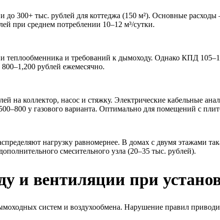
) и до 300+ тыс. рублей для коттеджа (150 м²). Основные расходы
лей при среднем потреблении 10–12 м³/сутки.
 теплообменника и требований к дымоходу. Однако КПД 105–110
т 800–1,200 рублей ежемесячно.
ей на коллектор, насос и стяжку. Электрические кабельные анал
в 500–800 у газового варианта. Оптимально для помещений с пл
пределяют нагрузку равномернее. В домах с двумя этажами така
дополнительного смесительного узла (20–35 тыс. рублей).
у и вентиляции при установ
дымоходных систем и воздухообмена. Нарушение правил привод