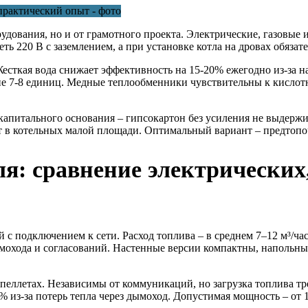
удования, но и от грамотного проекта. Электрические, газовые
 220 В с заземлением, а при установке котла на дровах обязате
есткая вода снижает эффективность на 15-20% ежегодно из-за 
оне 7-8 единиц. Медные теплообменники чувствительны к кислот
апитального основания – гипсокартон без усиления не выдержи
ют в котельных малой площади. Оптимальный вариант – предтопо
я: сравнение электрических
 с подключением к сети. Расход топлива – в среднем 7–12 м³/ч
дымохода и согласований. Настенные версии компактны, напольн
 пеллетах. Независимы от коммуникаций, но загрузка топлива т
 из-за потерь тепла через дымоход. Допустимая мощность – от 