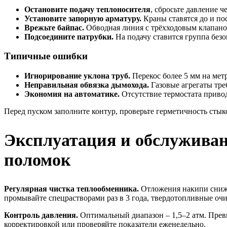
Остановите подачу теплоносителя
, сбросьте давление ч
Установите запорную арматуру.
Краны ставятся до и по
Врежьте байпас.
Обводная линия с трёхходовым клапано
Подсоедините патрубки.
На подачу ставится группа безо
Типичные ошибки
Игнорирование уклона труб.
Перекос более 5 мм на мет
Неправильная обвязка дымохода.
Газовые агрегаты тре
Экономия на автоматике.
Отсутствие термостата приво
Перед пуском заполните контур, проверьте герметичность стыко
Эксплуатация и обслуживан
поломок
Регулярная чистка теплообменника.
Отложения накипи снижа
промывайте спецрастворами раз в 3 года, твердотопливные оч
Контроль давления.
Оптимальный диапазон – 1,5–2 атм. Прев
корректировкой или проверяйте показатели еженедельно.