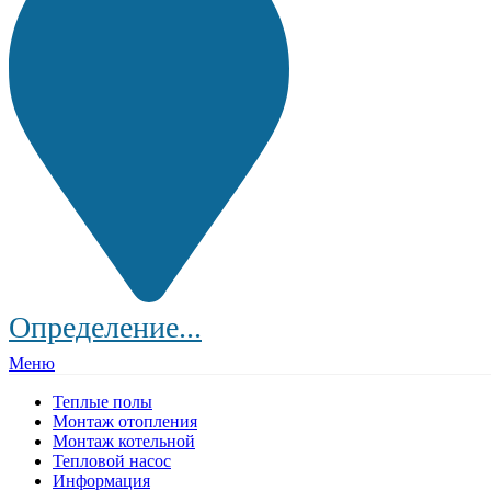
Определение...
Меню
Теплые полы
Монтаж отопления
Монтаж котельной
Тепловой насос
Информация