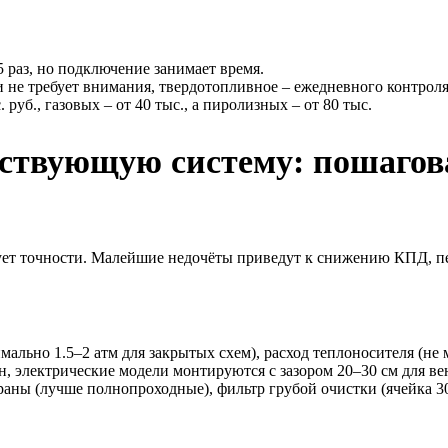
5 раз, но подключение занимает время.
 не требует внимания, твердотопливное – ежедневного контроля
руб., газовых – от 40 тыс., а пиролизных – от 80 тыс.
ствующую систему: пошагов
бует точности. Малейшие недочёты приведут к снижению КПД, п
мально 1.5–2 атм для закрытых схем), расход теплоносителя (не 
ен, электрические модели монтируются с зазором 20–30 см для в
аны (лучше полнопроходные), фильтр грубой очистки (ячейка 30