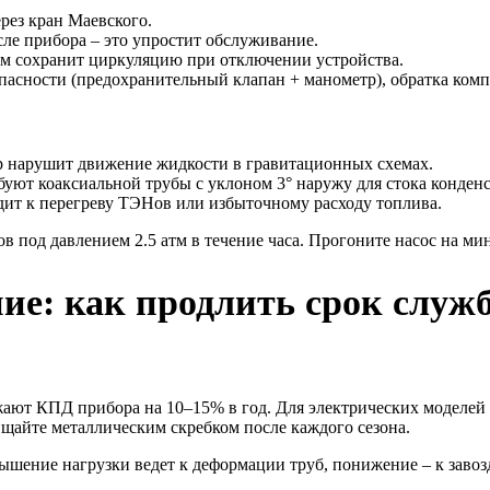
ерез кран Маевского.
сле прибора – это упростит обслуживание.
м сохранит циркуляцию при отключении устройства.
пасности (предохранительный клапан + манометр), обратка комп
р нарушит движение жидкости в гравитационных схемах.
буют коаксиальной трубы с уклоном 3° наружу для стока конденс
дит к перегреву ТЭНов или избыточному расходу топлива.
в под давлением 2.5 атм в течение часа. Прогоните насос на ми
ие: как продлить срок служб
ют КПД прибора на 10–15% в год. Для электрических моделей и
ищайте металлическим скребком после каждого сезона.
ышение нагрузки ведет к деформации труб, понижение – к заво