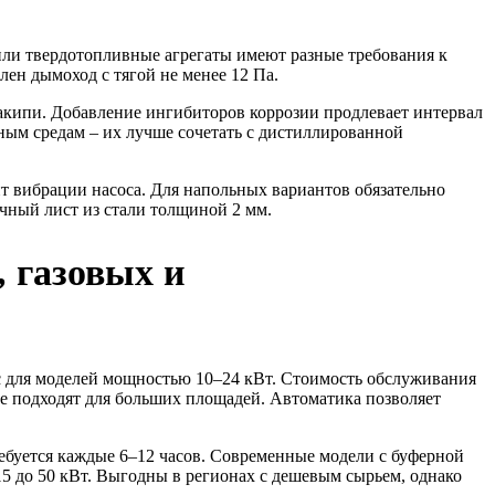
 или твердотопливные агрегаты имеют разные требования к
лен дымоход с тягой не менее 12 Па.
накипи. Добавление ингибиторов коррозии продлевает интервал
ным средам – их лучше сочетать с дистиллированной
т вибрации насоса. Для напольных вариантов обязательно
чный лист из стали толщиной 2 мм.
, газовых и
ас для моделей мощностью 10–24 кВт. Стоимость обслуживания
ые подходят для больших площадей. Автоматика позволяет
ребуется каждые 6–12 часов. Современные модели с буферной
15 до 50 кВт. Выгодны в регионах с дешевым сырьем, однако