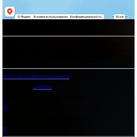
Хелпсант - инженерные сети и сантехника под ключ
Интернет-сайт носит исключительно информационный
характер и ни при каких условиях не является публичной
офертой, определяемой положениями Статьи 437 (2)
Гражданского кодекса Российской Федерации.
Политика конфиденциальности
Разработано в
exsited.ru
Ошибка:
Контактная форма не найдена.
GO
Ошибка:
Контактная форма не найдена.
GO