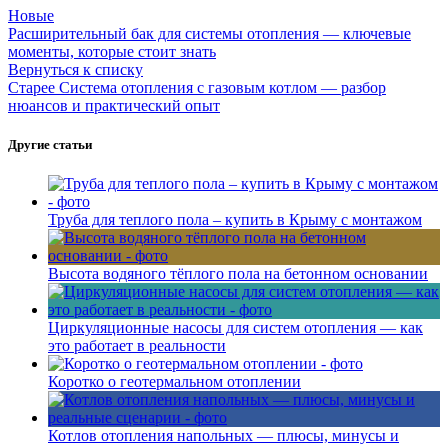
Новые
Расширительный бак для системы отопления — ключевые
моменты, которые стоит знать
Вернуться к списку
Старее
Система отопления с газовым котлом — разбор
нюансов и практический опыт
Другие статьи
Труба для теплого пола – купить в Крыму с монтажом
Высота водяного тёплого пола на бетонном основании
Циркуляционные насосы для систем отопления — как
это работает в реальности
Коротко о геотермальном отоплении
Котлов отопления напольных — плюсы, минусы и