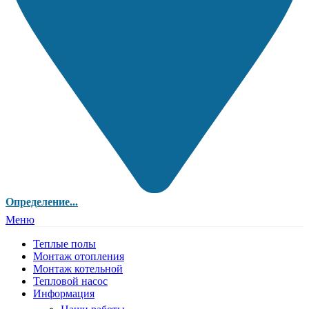
Определение...
Меню
Теплые полы
Монтаж отопления
Монтаж котельной
Тепловой насос
Информация