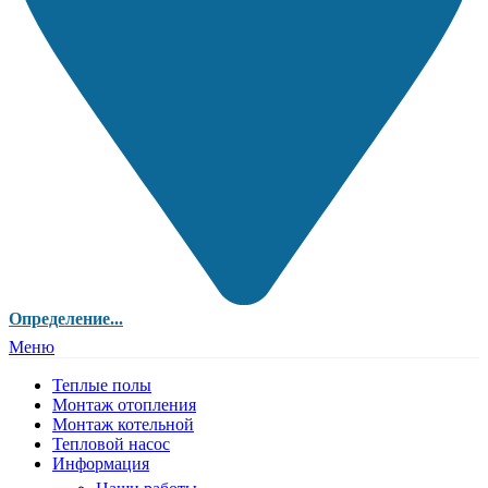
Определение...
Меню
Теплые полы
Монтаж отопления
Монтаж котельной
Тепловой насос
Информация