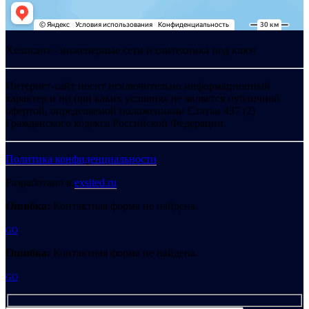
Хелпсант - инженерные сети и сантехника под ключ
Интернет-сайт носит исключительно информационный
характер и ни при каких условиях не является публичной
офертой, определяемой положениями Статьи 437 (2)
Гражданского кодекса Российской Федерации.
Политика конфиденциальности
Разработано в
exsited.ru
Ошибка:
Контактная форма не найдена.
GO
Ошибка:
Контактная форма не найдена.
GO