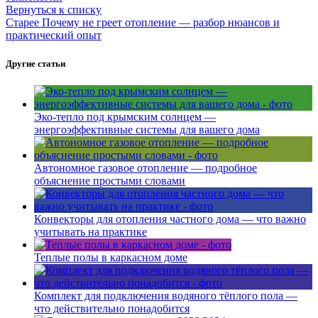
Вернуться к списку
Старее
Почему не греет отопление — разбор нюансов и
практический опыт
Другие статьи
Эко-тепло под крымским солнцем —
энергоэффективные системы для вашего дома
Автономное газовое отопление — подробное
объяснение простыми словами
Конвекторы для отопления частного дома — что важно
учитывать на практике
Теплые полы в каркасном доме
Комплект для подключения водяного тёплого пола —
что действительно понадобится