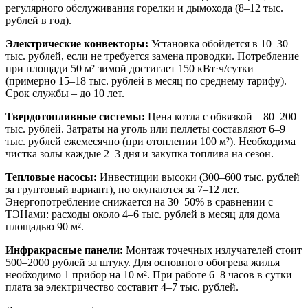
регулярного обслуживания горелки и дымохода (8–12 тыс.
рублей в год).
Электрические конвекторы:
Установка обойдется в 10–30
тыс. рублей, если не требуется замена проводки. Потребление
при площади 50 м² зимой достигает 150 кВт·ч/сутки
(примерно 15–18 тыс. рублей в месяц по среднему тарифу).
Срок службы – до 10 лет.
Твердотопливные системы:
Цена котла с обвязкой – 80–200
тыс. рублей. Затраты на уголь или пеллеты составляют 6–9
тыс. рублей ежемесячно (при отоплении 100 м²). Необходима
чистка золы каждые 2–3 дня и закупка топлива на сезон.
Тепловые насосы:
Инвестиции высоки (300–600 тыс. рублей
за грунтовый вариант), но окупаются за 7–12 лет.
Энергопотребление снижается на 30–50% в сравнении с
ТЭНами: расходы около 4–6 тыс. рублей в месяц для дома
площадью 90 м².
Инфракрасные панели:
Монтаж точечных излучателей стоит
500–2000 рублей за штуку. Для основного обогрева жилья
необходимо 1 прибор на 10 м². При работе 6–8 часов в сутки
плата за электричество составит 4–7 тыс. рублей.