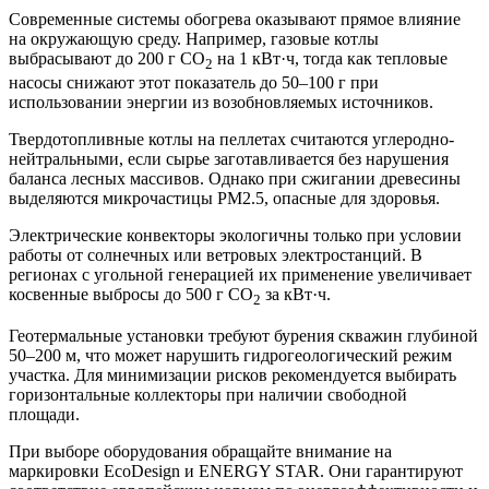
Современные системы обогрева оказывают прямое влияние
на окружающую среду. Например, газовые котлы
выбрасывают до 200 г CO
на 1 кВт·ч, тогда как тепловые
2
насосы снижают этот показатель до 50–100 г при
использовании энергии из возобновляемых источников.
Твердотопливные котлы на пеллетах считаются углеродно-
нейтральными, если сырье заготавливается без нарушения
баланса лесных массивов. Однако при сжигании древесины
выделяются микрочастицы PM2.5, опасные для здоровья.
Электрические конвекторы экологичны только при условии
работы от солнечных или ветровых электростанций. В
регионах с угольной генерацией их применение увеличивает
косвенные выбросы до 500 г CO
за кВт·ч.
2
Геотермальные установки требуют бурения скважин глубиной
50–200 м, что может нарушить гидрогеологический режим
участка. Для минимизации рисков рекомендуется выбирать
горизонтальные коллекторы при наличии свободной
площади.
При выборе оборудования обращайте внимание на
маркировки EcoDesign и ENERGY STAR. Они гарантируют