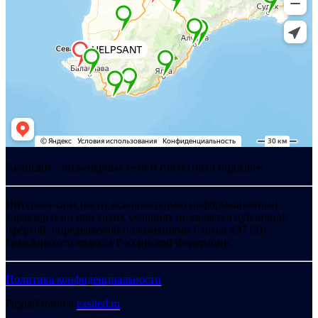
Хелпсант - инженерные сети и сантехника под ключ
Интернет-сайт носит исключительно информационный
характер и ни при каких условиях не является публичной
офертой, определяемой положениями Статьи 437 (2)
Гражданского кодекса Российской Федерации.
Политика конфиденциальности
Разработано в
exsited.ru