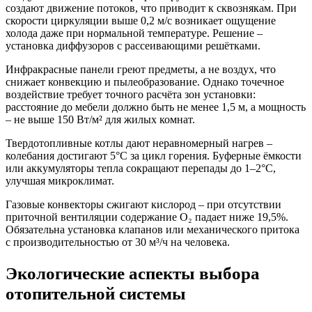
создают движение потоков, что приводит к сквознякам. При
скорости циркуляции выше 0,2 м/с возникает ощущение
холода даже при нормальной температуре. Решение –
установка диффузоров с рассеивающими решётками.
Инфракрасные панели греют предметы, а не воздух, что
снижает конвекцию и пылеобразование. Однако точечное
воздействие требует точного расчёта зон установки:
расстояние до мебели должно быть не менее 1,5 м, а мощность
– не выше 150 Вт/м² для жилых комнат.
Твердотопливные котлы дают неравномерный нагрев –
колебания достигают 5°C за цикл горения. Буферные ёмкости
или аккумуляторы тепла сокращают перепады до 1–2°C,
улучшая микроклимат.
Газовые конвекторы сжигают кислород – при отсутствии
приточной вентиляции содержание O₂ падает ниже 19,5%.
Обязательна установка клапанов или механического притока
с производительностью от 30 м³/ч на человека.
Экологические аспекты выбора
отопительной системы