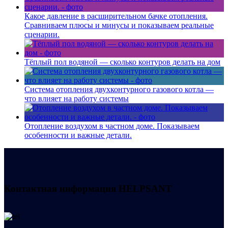
Какое давление в расширительном бачке отопления.
Сравниваем плюсы и минусы и показываем реальные
сценарии.
Тёплый пол водяной — сколько контуров делать на дом
Система отопления двухконтурного газового котла —
что влияет на работу системы
Отопление воздухом в частном доме. Показываем
особенности и важные детали.
Контактная информация
HELPSANT