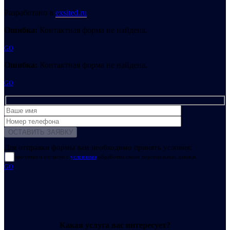
Разработано в
exsited.ru
Ошибка:
Контактная форма не найдена.
GO
Ошибка:
Контактная форма не найдена.
GO
Для отправки формы вам необходимо принять условия:
прочитал и согласен с
условиями
обработки своих персональных данных
GO
Какая услуга вас интересует?