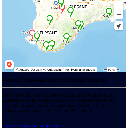
Хелпсант - инженерные сети и сантехника под ключ
Интернет-сайт носит исключительно информационный
характер и ни при каких условиях не является публичной
офертой, определяемой положениями Статьи 437 (2)
Гражданского кодекса Российской Федерации.
Политика конфиденциальности