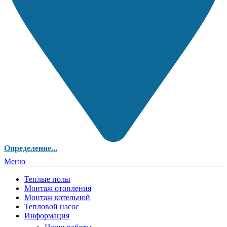
Определение...
Меню
Теплые полы
Монтаж отопления
Монтаж котельной
Тепловой насос
Информация