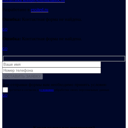
Разработано в
exsited.ru
Ошибка:
Контактная форма не найдена.
GO
Ошибка:
Контактная форма не найдена.
GO
Для отправки формы вам необходимо принять условия:
прочитал и согласен с
условиями
обработки своих персональных данных
GO
Какая услуга вас интересует?