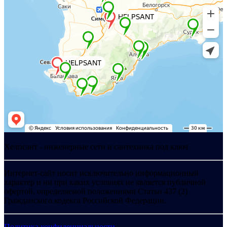
Хелпсант - инженерные сети и сантехника под ключ
Интернет-сайт носит исключительно информационный
характер и ни при каких условиях не является публичной
офертой, определяемой положениями Статьи 437 (2)
Гражданского кодекса Российской Федерации.
Политика конфиденциальности