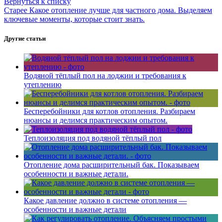
Вернуться к списку
Старее
Какое отопление лучше для частного дома. Выделяем
ключевые моменты, которые стоит знать.
Другие статьи
Водяной тёплый пол на лоджии и требования к
утеплению
Бесперебойники для котлов отопления. Разбираем
нюансы и делимся практическим опытом.
Теплоизоляция под водяной тёплый пол
Отопление дома расширительный бак. Показываем
особенности и важные детали.
Какое давление должно в системе отопления —
особенности и важные детали