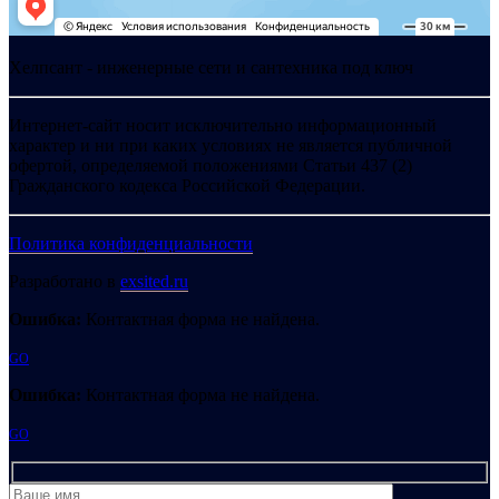
Хелпсант - инженерные сети и сантехника под ключ
Интернет-сайт носит исключительно информационный
характер и ни при каких условиях не является публичной
офертой, определяемой положениями Статьи 437 (2)
Гражданского кодекса Российской Федерации.
Политика конфиденциальности
Разработано в
exsited.ru
Ошибка:
Контактная форма не найдена.
GO
Ошибка:
Контактная форма не найдена.
GO