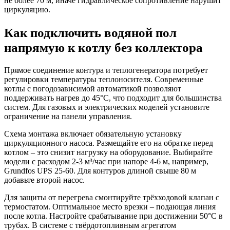
не более 70 м, иначе гидравлическое сопротивление нарушит
циркуляцию.
Как подключить водяной пол
напрямую к котлу без коллектора
Прямое соединение контура и теплогенератора потребует
регулировки температуры теплоносителя. Современные
котлы с погодозависимой автоматикой позволяют
поддерживать нагрев до 45°C, что подходит для большинства
систем. Для газовых и электрических моделей установите
ограничение на панели управления.
Схема монтажа включает обязательную установку
циркуляционного насоса. Размещайте его на обратке перед
котлом – это снизит нагрузку на оборудование. Выбирайте
модели с расходом 2-3 м³/час при напоре 4-6 м, например,
Grundfos UPS 25-60. Для контуров длиной свыше 80 м
добавьте второй насос.
Для защиты от перегрева смонтируйте трёхходовой клапан с
термостатом. Оптимальное место врезки – подающая линия
после котла. Настройте срабатывание при достижении 50°C в
трубах. В системе с твёрдотопливным агрегатом