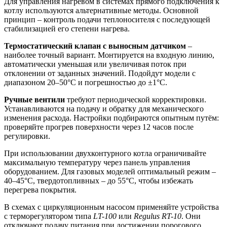
Для управления нагревом в системах прямого подключения к
котлу используются альтернативные методы. Основной
принцип – контроль подачи теплоносителя с последующей
стабилизацией его степени нагрева.
Термостатический клапан с выносным датчиком
–
наиболее точный вариант. Монтируется на входную линию,
автоматически уменьшая или увеличивая поток при
отклонении от заданных значений. Подойдут модели с
диапазоном 20–50°C и погрешностью до ±1°C.
Ручные вентили
требуют периодической корректировки.
Устанавливаются на подачу и обратку для механического
изменения расхода. Настройки подбираются опытным путём:
проверяйте прогрев поверхности через 12 часов после
регулировки.
При использовании двухконтурного котла ограничивайте
максимальную температуру через панель управления
оборудованием. Для газовых моделей оптимальный режим –
40–45°C, твердотопливных – до 55°C, чтобы избежать
перегрева покрытия.
В схемах с циркуляционным насосом применяйте устройства
с терморегулятором типа
LT-100
или
Regulus RT-10
. Они
отключают подачу питания при достижении порогового