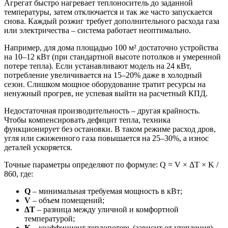
Агрегат быстро нагревает теплоноситель до заданной
температуры, затем отключается и так же часто запускается
снова. Каждый розжиг требует дополнительного расхода газа
или электричества – система работает неоптимально.
Например, для дома площадью 100 м² достаточно устройства
на 10–12 кВт (при стандартной высоте потолков и умеренной
потере тепла). Если устанавливают модель на 24 кВт,
потребление увеличивается на 15–20% даже в холодный
сезон. Слишком мощное оборудование тратит ресурсы на
ненужный прогрев, не успевая выйти на расчетный КПД.
Недостаточная производительность – другая крайность.
Чтобы компенсировать дефицит тепла, техника
функционирует без остановки. В таком режиме расход дров,
угля или сжиженного газа повышается на 25–30%, а износ
деталей ускоряется.
Точные параметры определяют по формуле: Q = V × ΔT × K /
860, где:
Q
– минимальная требуемая мощность в кВт;
V
– объем помещений;
ΔT
– разница между уличной и комфортной
температурой;
K
– коэффициент теплопотерь (зависит от утепления).