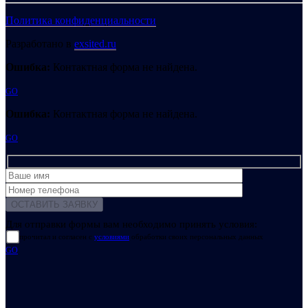
Политика конфиденциальности
Разработано в
exsited.ru
Ошибка:
Контактная форма не найдена.
GO
Ошибка:
Контактная форма не найдена.
GO
Для отправки формы вам необходимо принять условия:
прочитал и согласен с
условиями
обработки своих персональных данных
GO