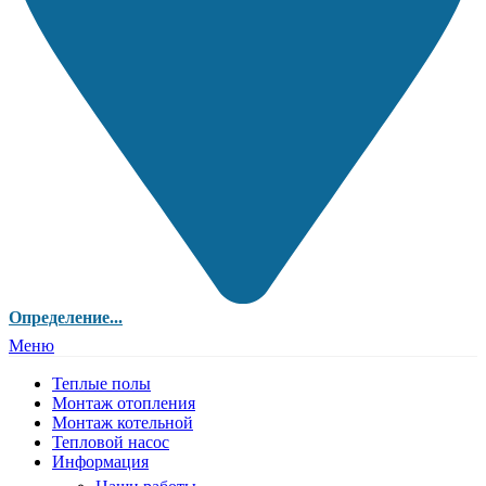
Определение...
Меню
Теплые полы
Монтаж отопления
Монтаж котельной
Тепловой насос
Информация