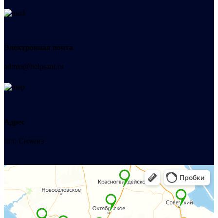
Электронная почта
admin@helpsant.ru
Адрес
пгт. Симеиз