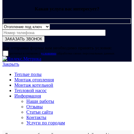
Какая услуга вас интересует?
Для отправки формы вам необходимо принять условия:
прочитал и согласен с
условиями
обработки своих персональных данных
Закрыть
Теплые полы
Монтаж отопления
Монтаж котельной
Тепловой насос
Информация
Наши работы
Отзывы
Статьи сайта
Контакты
Услуги по городам