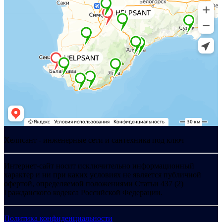
Хелпсант - инженерные сети и сантехника под ключ
Интернет-сайт носит исключительно информационный
характер и ни при каких условиях не является публичной
офертой, определяемой положениями Статьи 437 (2)
Гражданского кодекса Российской Федерации.
Политика конфиденциальности