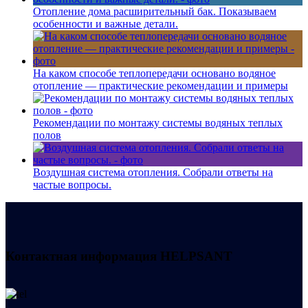
Отопление дома расширительный бак. Показываем
особенности и важные детали.
На каком способе теплопередачи основано водяное
отопление — практические рекомендации и примеры
Рекомендации по монтажу системы водяных теплых
полов
Воздушная система отопления. Собрали ответы на
частые вопросы.
Контактная информация
HELPSANT