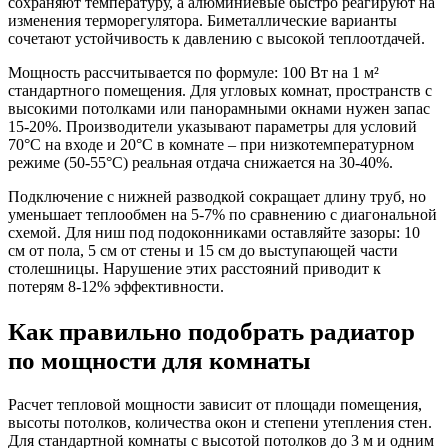
сохраняют температуру, а алюминиевые быстро реагируют на
изменения терморегулятора. Биметаллические варианты
сочетают устойчивость к давлению с высокой теплоотдачей.
Мощность рассчитывается по формуле: 100 Вт на 1 м²
стандартного помещения. Для угловых комнат, пространств с
высокими потолками или панорамными окнами нужен запас
15-20%. Производители указывают параметры для условий
70°C на входе и 20°C в комнате – при низкотемпературном
режиме (50-55°C) реальная отдача снижается на 30-40%.
Подключение с нижней разводкой сокращает длину труб, но
уменьшает теплообмен на 5-7% по сравнению с диагональной
схемой. Для ниш под подоконниками оставляйте зазоры: 10
см от пола, 5 см от стены и 15 см до выступающей части
столешницы. Нарушение этих расстояний приводит к
потерям 8-12% эффективности.
Как правильно подобрать радиатор
по мощности для комнаты
Расчет тепловой мощности зависит от площади помещения,
высоты потолков, количества окон и степени утепления стен.
Для стандартной комнаты с высотой потолков до 3 м и одним