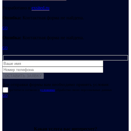
Разработано в
exsited.ru
Ошибка:
Контактная форма не найдена.
GO
Ошибка:
Контактная форма не найдена.
GO
Для отправки формы вам необходимо принять условия:
прочитал и согласен с
условиями
обработки своих персональных данных
GO
Какая услуга вас интересует?