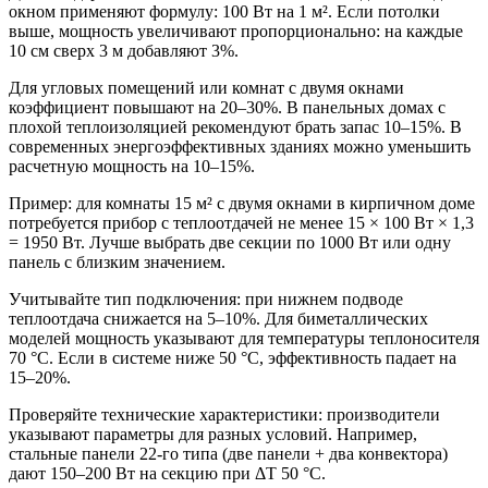
окном применяют формулу: 100 Вт на 1 м². Если потолки
выше, мощность увеличивают пропорционально: на каждые
10 см сверх 3 м добавляют 3%.
Для угловых помещений или комнат с двумя окнами
коэффициент повышают на 20–30%. В панельных домах с
плохой теплоизоляцией рекомендуют брать запас 10–15%. В
современных энергоэффективных зданиях можно уменьшить
расчетную мощность на 10–15%.
Пример: для комнаты 15 м² с двумя окнами в кирпичном доме
потребуется прибор с теплоотдачей не менее 15 × 100 Вт × 1,3
= 1950 Вт. Лучше выбрать две секции по 1000 Вт или одну
панель с близким значением.
Учитывайте тип подключения: при нижнем подводе
теплоотдача снижается на 5–10%. Для биметаллических
моделей мощность указывают для температуры теплоносителя
70 °C. Если в системе ниже 50 °C, эффективность падает на
15–20%.
Проверяйте технические характеристики: производители
указывают параметры для разных условий. Например,
стальные панели 22-го типа (две панели + два конвектора)
дают 150–200 Вт на секцию при ΔT 50 °C.