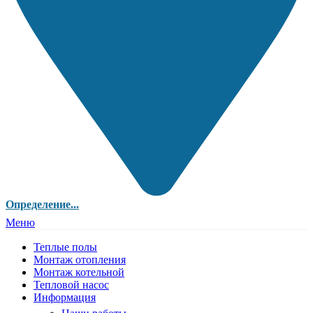
Определение...
Меню
Теплые полы
Монтаж отопления
Монтаж котельной
Тепловой насос
Информация