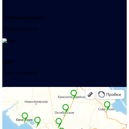
Электронная почта
admin@helpsant.ru
Адрес
Судак, ул. Ленина