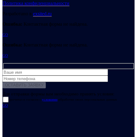
Политика конфиденциальности
Разработано в
exsited.ru
Ошибка:
Контактная форма не найдена.
GO
Ошибка:
Контактная форма не найдена.
GO
Для отправки формы вам необходимо принять условия:
прочитал и согласен с
условиями
обработки своих персональных данных
GO