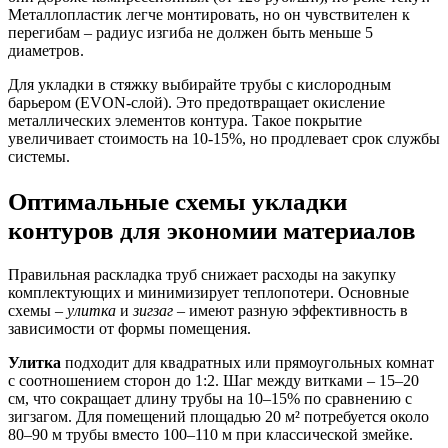
Металлопластик легче монтировать, но он чувствителен к
перегибам – радиус изгиба не должен быть меньше 5
диаметров.
Для укладки в стяжку выбирайте трубы с кислородным
барьером (EVON-слой). Это предотвращает окисление
металлических элементов контура. Такое покрытие
увеличивает стоимость на 10-15%, но продлевает срок службы
системы.
Оптимальные схемы укладки
контуров для экономии материалов
Правильная раскладка труб снижает расходы на закупку
комплектующих и минимизирует теплопотери. Основные
схемы –
улитка
и
зигзаг
– имеют разную эффективность в
зависимости от формы помещения.
Улитка
подходит для квадратных или прямоугольных комнат
с соотношением сторон до 1:2. Шаг между витками – 15–20
см, что сокращает длину трубы на 10–15% по сравнению с
зигзагом. Для помещений площадью 20 м² потребуется около
80–90 м трубы вместо 100–110 м при классической змейке.