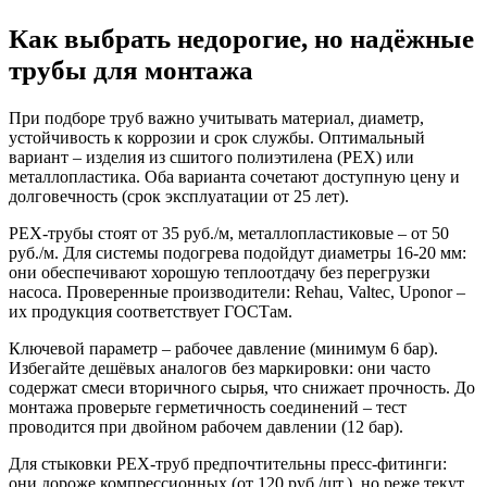
Как выбрать недорогие, но надёжные
трубы для монтажа
При подборе труб важно учитывать материал, диаметр,
устойчивость к коррозии и срок службы. Оптимальный
вариант – изделия из сшитого полиэтилена (PEX) или
металлопластика. Оба варианта сочетают доступную цену и
долговечность (срок эксплуатации от 25 лет).
PEX-трубы стоят от 35 руб./м, металлопластиковые – от 50
руб./м. Для системы подогрева подойдут диаметры 16-20 мм:
они обеспечивают хорошую теплоотдачу без перегрузки
насоса. Проверенные производители: Rehau, Valtec, Uponor –
их продукция соответствует ГОСТам.
Ключевой параметр – рабочее давление (минимум 6 бар).
Избегайте дешёвых аналогов без маркировки: они часто
содержат смеси вторичного сырья, что снижает прочность. До
монтажа проверьте герметичность соединений – тест
проводится при двойном рабочем давлении (12 бар).
Для стыковки PEX-труб предпочтительны пресс-фитинги:
они дороже компрессионных (от 120 руб./шт.), но реже текут.