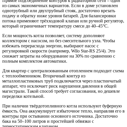
Прямое подсоединение контуров к радиаторной сети – один
из самых экономичных вариантов. Если в доме установлен
однотрубный или двухтрубный стояк, достаточно врезать
подачу и обратку ниже уровня батарей. Для балансировки
потока применяют трёхходовой клапан или ручной регулятор,
который ограничивает температуру смеси до 40–45°C.
Если мощность котла позволяет, систему дополняют
коллектором с насосом, но без смесительного узла. Чтобы
избежать перерасхода энергии, выбирают насос с
регулировкой скорости (например, Wilo Star-RS 25/4). Это
снижает затраты на оборудование на 30% по сравнению с
полным комплектом автоматики.
Для квартир с централизованным отоплением подходит схема
с теплообменником. Вторичный контур из
металлопластиковых труб подключается через пластинчатый
аппарат, что исключает риск нарушения давления в общей
магистрали. Такой способ требует согласования, но дешевле
переделки котельной.
При наличии твёрдотопливного котла используют буферную
ёмкость. Она аккумулирует избыточное тепло, направляя его в
контуры при остывании основного источника. Достаточно
бака на 50–100 литров и простейшей обвязки с
термостатическим клапаном.