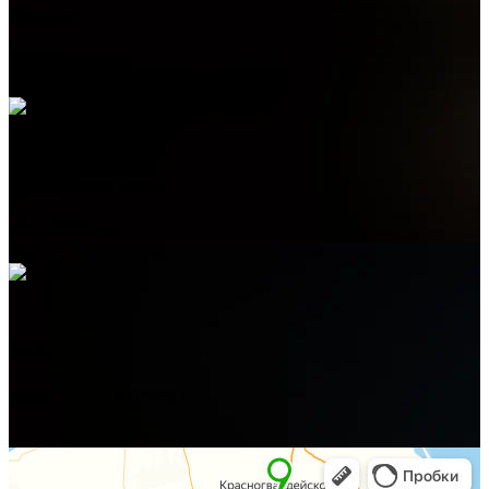
Telegram
+7 (978) 515-999-7
Электронная почта
admin@helpsant.ru
Адрес
Алушта, ул. Багликова