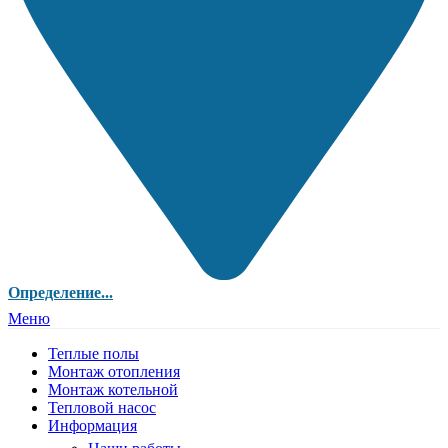
Определение...
Меню
Теплые полы
Монтаж отопления
Монтаж котельной
Тепловой насос
Информация