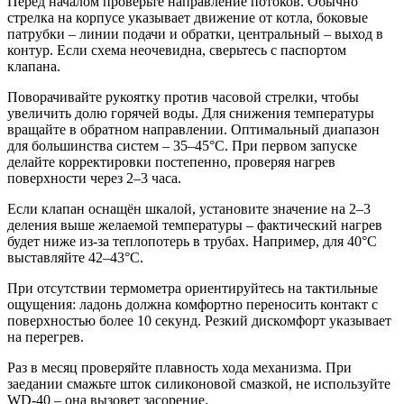
Перед началом проверьте направление потоков. Обычно
стрелка на корпусе указывает движение от котла, боковые
патрубки – линии подачи и обратки, центральный – выход в
контур. Если схема неочевидна, сверьтесь с паспортом
клапана.
Поворачивайте рукоятку против часовой стрелки, чтобы
увеличить долю горячей воды. Для снижения температуры
вращайте в обратном направлении. Оптимальный диапазон
для большинства систем – 35–45°C. При первом запуске
делайте корректировки постепенно, проверяя нагрев
поверхности через 2–3 часа.
Если клапан оснащён шкалой, установите значение на 2–3
деления выше желаемой температуры – фактический нагрев
будет ниже из-за теплопотерь в трубах. Например, для 40°C
выставляйте 42–43°C.
При отсутствии термометра ориентируйтесь на тактильные
ощущения: ладонь должна комфортно переносить контакт с
поверхностью более 10 секунд. Резкий дискомфорт указывает
на перегрев.
Раз в месяц проверяйте плавность хода механизма. При
заедании смажьте шток силиконовой смазкой, не используйте
WD-40 – она вызовет засорение.