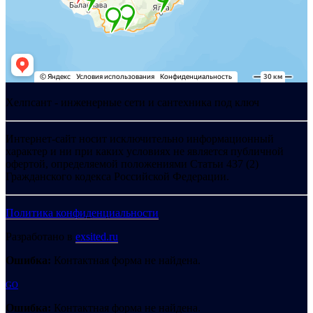
Хелпсант - инженерные сети и сантехника под ключ
Интернет-сайт носит исключительно информационный
характер и ни при каких условиях не является публичной
офертой, определяемой положениями Статьи 437 (2)
Гражданского кодекса Российской Федерации.
Политика конфиденциальности
Разработано в
exsited.ru
Ошибка:
Контактная форма не найдена.
GO
Ошибка:
Контактная форма не найдена.