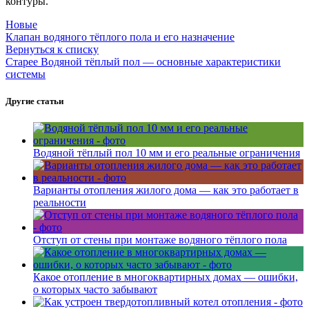
контуры.
Новые
Клапан водяного тёплого пола и его назначение
Вернуться к списку
Старее
Водяной тёплый пол — основные характеристики
системы
Другие статьи
Водяной тёплый пол 10 мм и его реальные ограничения
Варианты отопления жилого дома — как это работает в
реальности
Отступ от стены при монтаже водяного тёплого пола
Какое отопление в многоквартирных домах — ошибки,
о которых часто забывают