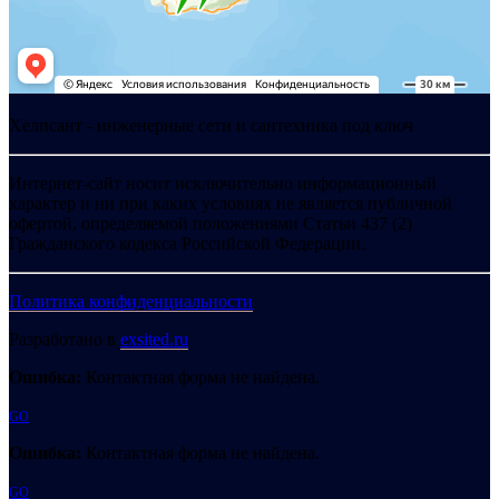
Хелпсант - инженерные сети и сантехника под ключ
Интернет-сайт носит исключительно информационный
характер и ни при каких условиях не является публичной
офертой, определяемой положениями Статьи 437 (2)
Гражданского кодекса Российской Федерации.
Политика конфиденциальности
Разработано в
exsited.ru
Ошибка:
Контактная форма не найдена.
GO
Ошибка:
Контактная форма не найдена.
GO