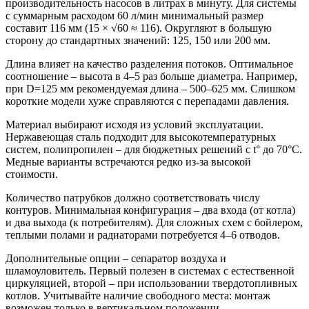
производительность насосов в литрах в минуту. Для системы
с суммарным расходом 60 л/мин минимальный размер
составит 116 мм (15 × √60 ≈ 116). Округляют в большую
сторону до стандартных значений: 125, 150 или 200 мм.
Длина влияет на качество разделения потоков. Оптимальное
соотношение – высота в 4–5 раз больше диаметра. Например,
при D=125 мм рекомендуемая длина – 500–625 мм. Слишком
короткие модели хуже справляются с перепадами давления.
Материал выбирают исходя из условий эксплуатации.
Нержавеющая сталь подходит для высокотемпературных
систем, полипропилен – для бюджетных решений с t° до 70°C.
Медные варианты встречаются редко из-за высокой
стоимости.
Количество патрубков должно соответствовать числу
контуров. Минимальная конфигурация – два входа (от котла)
и два выхода (к потребителям). Для сложных схем с бойлером,
теплыми полами и радиаторами потребуется 4–6 отводов.
Дополнительные опции – сепаратор воздуха и
шламоуловитель. Первый полезен в системах с естественной
циркуляцией, второй – при использовании твердотопливных
котлов. Учитывайте наличие свободного места: монтаж
возможен только в вертикальном положении.