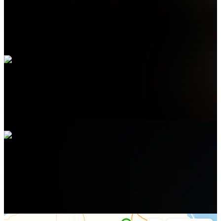
Telegram
+7 (978) 515-999-7
Электронная почта
admin@helpsant.ru
Адрес
Алушта, ул. Багликова