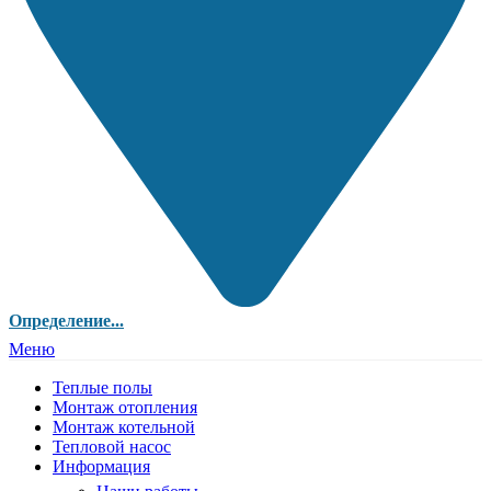
Определение...
Меню
Теплые полы
Монтаж отопления
Монтаж котельной
Тепловой насос
Информация