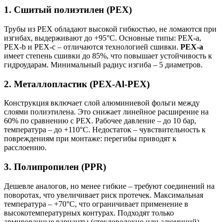
1. Сшитый полиэтилен (PEX)
Трубы из PEX обладают высокой гибкостью, не ломаются при
изгибах, выдерживают до +95°C. Основные типы: PEX-a,
PEX-b и PEX-c – отличаются технологией сшивки.
PEX-a
имеет степень сшивки до 85%, что повышает устойчивость к
гидроударам. Минимальный радиус изгиба – 5 диаметров.
2. Металлопластик (PEX-Al-PEX)
Конструкция включает слой алюминиевой фольги между
слоями полиэтилена. Это снижает линейное расширение на
60% по сравнению с PEX. Рабочее давление – до 10 бар,
температура – до +110°C. Недостаток – чувствительность к
повреждениям при монтаже: перегибы приводят к
расслоению.
3. Полипропилен (PPR)
Дешевле аналогов, но менее гибкие – требуют соединений на
поворотах, что увеличивает риск протечек. Максимальная
температура – +70°C, что ограничивает применение в
высокотемпературных контурах. Подходят только
армированные варианты (стекловолокно или алюминий).