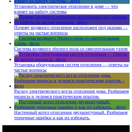
Установить электрическое отопление в доме — что
влияет на работу системы
Почему водяного отопление расположен под окнами —
ответы на частые вопросы
Система водяного тёплого пола со смесительным узлом
Установка оборудования систем отопления — ответы на
частые вопросы
Расход электрического котла отопления дома. Разбираем
нюансы и делимся практическим опытом.
Настенный котел отопления двухконтурный. Разбираем
типичные ошибки и как их избежать.