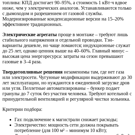
топлива: КПД достигает 90–95%, а стоимость 1 кВт·ч вдвое
ниже, чем у электрических аналогов. Устанавливаются только
с дымоходом и разрешением от газовой службы.
Модернизированные конденсационные версии на 15–20%
эффективнее традиционных.
Электрические агрегаты
проще в монтаже – требуют лишь
стабильного напряжения и отдельной проводки. Тэн-
варианты дешевле, но чаще ломаются; индукционные служат
до 25 лет, однако ценник выше на 40–60%. Главный минус –
высокая цена энергоресурса: затраты на сезон превышают
газовые в 3–4 раза.
Твердотопливные решения
незаменимы там, где нет газа
или электросети. Чугунные модификации выдерживают до 30
лет эксплуатации, но нуждаются в ежедневной загрузке дров
или угля. Пеллетные автоматизированы – бункер подает
гранулы до 7 суток без участия человека. Требуют котельной с
принудительной вентиляцией и регулярной чистки зольника.
Критерии подбора:
Газ: подключение к магистрали снижает расходы;
Электричество: мощность сети должна покрывать
потребление (для 100 м² – минимум 10 кВт);