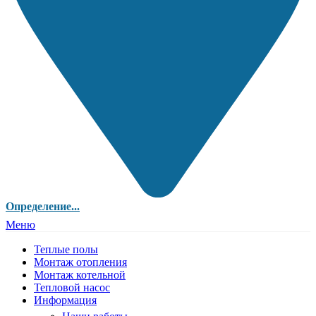
Определение...
Меню
Теплые полы
Монтаж отопления
Монтаж котельной
Тепловой насос
Информация