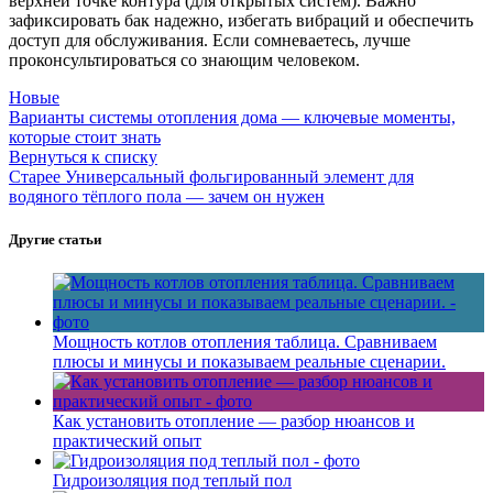
верхней точке контура (для открытых систем). Важно
зафиксировать бак надежно, избегать вибраций и обеспечить
доступ для обслуживания. Если сомневаетесь, лучше
проконсультироваться со знающим человеком.
Новые
Варианты системы отопления дома — ключевые моменты,
которые стоит знать
Вернуться к списку
Старее
Универсальный фольгированный элемент для
водяного тёплого пола — зачем он нужен
Другие статьи
Мощность котлов отопления таблица. Сравниваем
плюсы и минусы и показываем реальные сценарии.
Как установить отопление — разбор нюансов и
практический опыт
Гидроизоляция под теплый пол