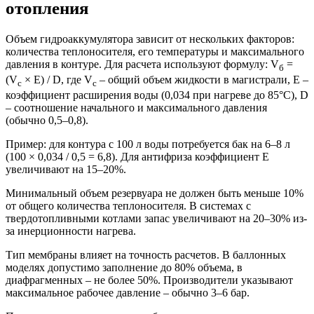
отопления
Объем гидроаккумулятора зависит от нескольких факторов:
количества теплоносителя, его температуры и максимального
давления в контуре. Для расчета используют формулу: V
=
б
(V
× E) / D, где V
– общий объем жидкости в магистрали, E –
с
с
коэффициент расширения воды (0,034 при нагреве до 85°C), D
– соотношение начального и максимального давления
(обычно 0,5–0,8).
Пример: для контура с 100 л воды потребуется бак на 6–8 л
(100 × 0,034 / 0,5 = 6,8). Для антифриза коэффициент E
увеличивают на 15–20%.
Минимальный объем резервуара не должен быть меньше 10%
от общего количества теплоносителя. В системах с
твердотопливными котлами запас увеличивают на 20–30% из-
за инерционности нагрева.
Тип мембраны влияет на точность расчетов. В баллонных
моделях допустимо заполнение до 80% объема, в
диафрагменных – не более 50%. Производители указывают
максимальное рабочее давление – обычно 3–6 бар.