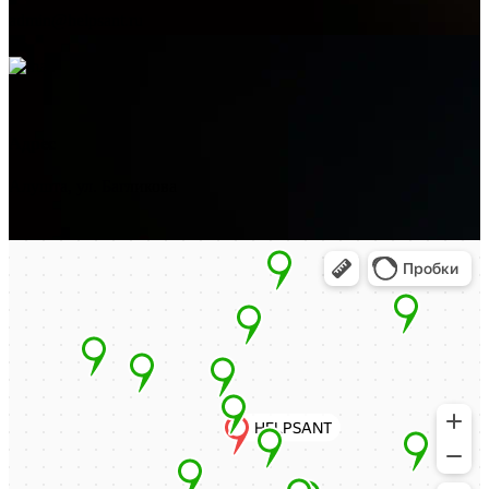
admin@helpsant.ru
Адрес
Алушта, ул. Багликова