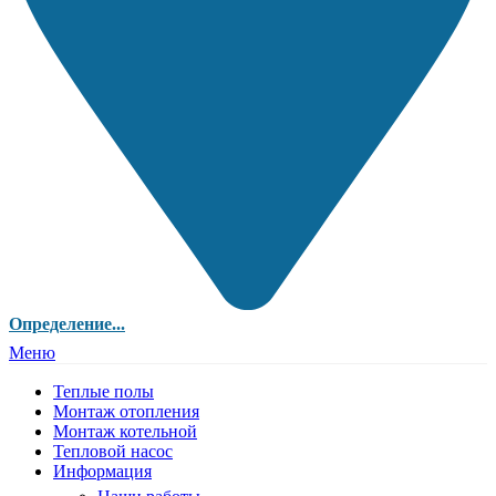
Определение...
Меню
Теплые полы
Монтаж отопления
Монтаж котельной
Тепловой насос
Информация