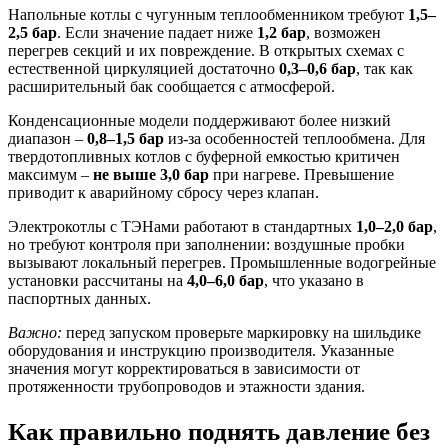
Напольные котлы с чугунным теплообменником требуют
1,5–
2,5 бар
. Если значение падает ниже
1,2 бар
, возможен
перегрев секций и их повреждение. В открытых схемах с
естественной циркуляцией достаточно
0,3–0,6 бар
, так как
расширительный бак сообщается с атмосферой.
Конденсационные модели поддерживают более низкий
диапазон –
0,8–1,5 бар
из-за особенностей теплообмена. Для
твердотопливных котлов с буферной емкостью критичен
максимум –
не выше 3,0 бар
при нагреве. Превышение
приводит к аварийному сбросу через клапан.
Электрокотлы с ТЭНами работают в стандартных
1,0–2,0 бар
,
но требуют контроля при заполнении: воздушные пробки
вызывают локальный перегрев. Промышленные водогрейные
установки рассчитаны на
4,0–6,0 бар
, что указано в
паспортных данных.
Важно:
перед запуском проверьте маркировку на шильдике
оборудования и инструкцию производителя. Указанные
значения могут корректироваться в зависимости от
протяженности трубопроводов и этажности здания.
Как правильно поднять давление без