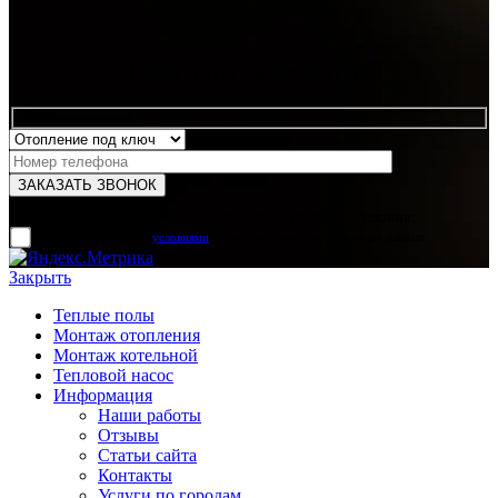
Какая услуга вас интересует?
Для отправки формы вам необходимо принять условия:
прочитал и согласен с
условиями
обработки своих персональных данных
Закрыть
Теплые полы
Монтаж отопления
Монтаж котельной
Тепловой насос
Информация
Наши работы
Отзывы
Статьи сайта
Контакты
Услуги по городам