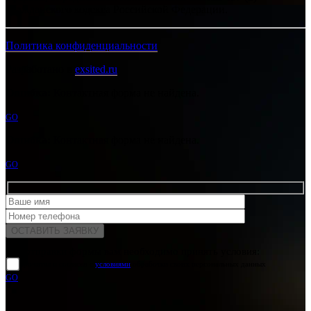
Гражданского кодекса Российской Федерации.
Политика конфиденциальности
Разработано в
exsited.ru
Ошибка:
Контактная форма не найдена.
GO
Ошибка:
Контактная форма не найдена.
GO
Для отправки формы вам необходимо принять условия:
прочитал и согласен с
условиями
обработки своих персональных данных
GO