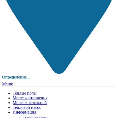
Определение...
Меню
Теплые полы
Монтаж отопления
Монтаж котельной
Тепловой насос
Информация