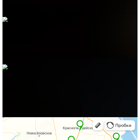
+7 (978) 515-999-7
Электронная почта
admin@helpsant.ru
Адрес
Алушта, ул. Багликова