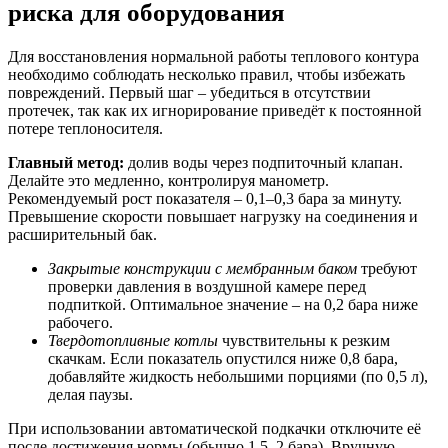
риска для оборудования
Для восстановления нормальной работы теплового контура
необходимо соблюдать несколько правил, чтобы избежать
повреждений. Первый шаг – убедиться в отсутствии
протечек, так как их игнорирование приведёт к постоянной
потере теплоносителя.
Главный метод:
долив воды через подпиточный клапан.
Делайте это медленно, контролируя манометр.
Рекомендуемый рост показателя – 0,1–0,3 бара за минуту.
Превышение скорости повышает нагрузку на соединения и
расширительный бак.
Закрытые конструкции с мембранным баком
требуют
проверки давления в воздушной камере перед
подпиткой. Оптимальное значение – на 0,2 бара ниже
рабочего.
Твердотопливные котлы
чувствительны к резким
скачкам. Если показатель опустился ниже 0,8 бара,
добавляйте жидкость небольшими порциями (по 0,5 л),
делая паузы.
При использовании автоматической подкачки отключите её
после достижения нормы (обычно 1,5–2 бара). Вручную