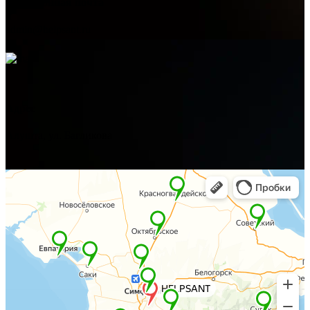
Электронная почта
admin@helpsant.ru
Адрес
Алушта, ул. Багликова