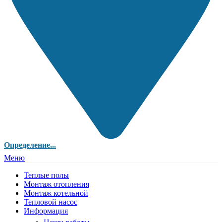
Определение...
Меню
Теплые полы
Монтаж отопления
Монтаж котельной
Тепловой насос
Информация