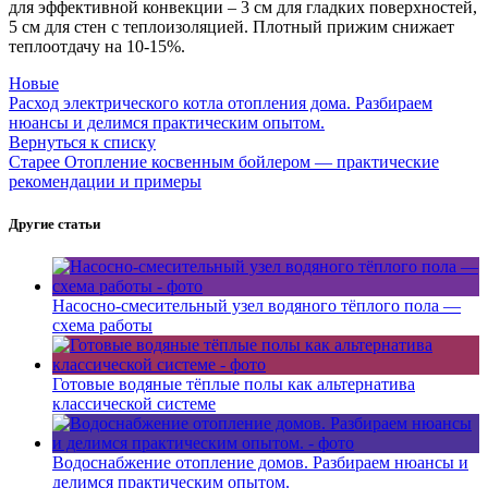
для эффективной конвекции – 3 см для гладких поверхностей,
5 см для стен с теплоизоляцией. Плотный прижим снижает
теплоотдачу на 10-15%.
Новые
Расход электрического котла отопления дома. Разбираем
нюансы и делимся практическим опытом.
Вернуться к списку
Старее
Отопление косвенным бойлером — практические
рекомендации и примеры
Другие статьи
Насосно-смесительный узел водяного тёплого пола —
схема работы
Готовые водяные тёплые полы как альтернатива
классической системе
Водоснабжение отопление домов. Разбираем нюансы и
делимся практическим опытом.