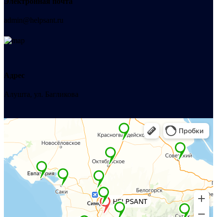
Электронная почта
admin@helpsant.ru
Адрес
Алушта, ул. Багликова