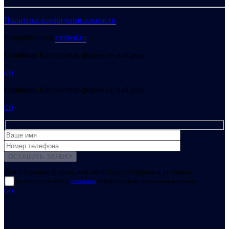
Политика конфиденциальности
Разработано в
exsited.ru
Ошибка:
Контактная форма не найдена.
GO
Ошибка:
Контактная форма не найдена.
GO
Для отправки формы вам необходимо принять условия:
прочитал и согласен с
условиями
обработки своих персональных данных
GO