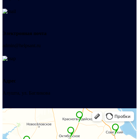
Электронная почта
admin@helpsant.ru
Адрес
Алушта, ул. Багликова