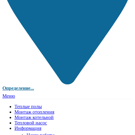
Определение...
Меню
Теплые полы
Монтаж отопления
Монтаж котельной
Тепловой насос
Информация