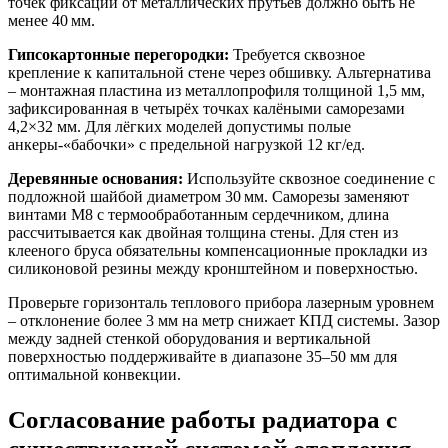
точек фиксации от металлических прутьев должно быть не
менее 40 мм.
Гипсокартонные перегородки:
Требуется сквозное
крепление к капитальной стене через обшивку. Альтернатива
– монтажная пластина из металлопрофиля толщиной 1,5 мм,
зафиксированная в четырёх точках калёными саморезами
4,2×32 мм. Для лёгких моделей допустимы полые
анкеры-«бабочки» с предельной нагрузкой 12 кг/ед.
Деревянные основания:
Используйте сквозное соединение с
подложной шайбой диаметром 30 мм. Саморезы заменяют
винтами М8 с термообработанным сердечником, длина
рассчитывается как двойная толщина стены. Для стен из
клееного бруса обязательны компенсационные прокладки из
силиконовой резины между кронштейном и поверхностью.
Проверьте горизонталь теплового прибора лазерным уровнем
– отклонение более 3 мм на метр снижает КПД системы. Зазор
между задней стенкой оборудования и вертикальной
поверхностью поддерживайте в диапазоне 35–50 мм для
оптимальной конвекции.
Согласование работы радиатора с
существующей системой отопления