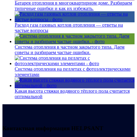
Батарея отопления в многоквартирном доме. Разбираем
типичные ошибки и как их избежать.
Расход газа газовых котлов отопления — ответы на
частые вопросы
Система отопления в частном закрытого типа. Даем
советы и разбираем частые ошибки.
Система отопления на пеллетах с фотоэлектрическими
элементами
Какая высота стяжки водяного тёплого пола считается
оптимальной
Контактная информация
HELPSANT