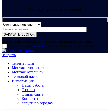
Какая услуга вас интересует?
Для отправки формы вам необходимо принять условия:
прочитал и согласен с
условиями
обработки своих персональных данных
Закрыть
Теплые полы
Монтаж отопления
Монтаж котельной
Тепловой насос
Информация
Наши работы
Отзывы
Статьи сайта
Контакты
Услуги по городам