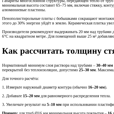
Габариты многослойной структуры, передающей тепло от труб
минимальная высота составит 65–75 мм, включая стяжку, контур
алюминиевые пластины.
Пенополистирольные плиты с бобышками сокращают монтажный р
этого до 30% энергии уйдёт в землю. Керамическая плитка уве
Производители рекомендуют выдерживать 20 мм над трубами д
6°C на квадратном метре. Для помещений выше 25 м² добавля
Как рассчитать толщину ст
Нормативный минимум слоя раствора над трубами –
30–40 мм
перекрытий без теплоизоляции, допустимо
25–30 мм
. Максима
Для точного расчёта:
1. Измерьте наружный диаметр контура (обычно
16–20 мм
).
2. Добавьте
15–20 мм
для равномерного распределения тепла.
3. Увеличьте результат на
5–10 мм
при использовании пластифи
Пример:
для труб
Ø16 мм
минимальная высота покрытия –
16 