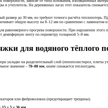
 к поверхности, зависят от типа основания, изоляционных мат
ы и утеплитель. На деревянных лагах этот показатель снижается
азмер до 30 мм, но требуют точного расчёта теплопотерь. При
личивает общую высоту на 8–12 мм по сравнению с ламинатом из-
ля равномерного прогрева поверхности. При нарушении этого п
ют демпферную ленту по периметру толщиной 5–8 мм.
яжки для водяного тёплого п
при укладке на разделительный слой (пенополистирол, плиты ут
льное значение –
70–80 мм
, иначе снижается теплоотдача.
каторов или фиброволокна (предотвращает трещины).
+ 15 + 5 = 36 мм
.