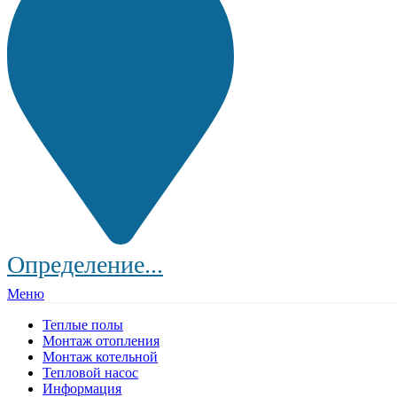
Определение...
Меню
Теплые полы
Монтаж отопления
Монтаж котельной
Тепловой насос
Информация