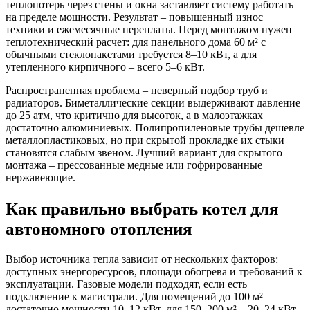
теплопотерь через стены и окна заставляет систему работать
на пределе мощности. Результат – повышенный износ
техники и ежемесячные переплаты. Перед монтажом нужен
теплотехнический расчет: для панельного дома 60 м² с
обычными стеклопакетами требуется 8–10 кВт, а для
утепленного кирпичного – всего 5–6 кВт.
Распространенная проблема – неверный подбор труб и
радиаторов. Биметаллические секции выдерживают давление
до 25 атм, что критично для высоток, а в малоэтажках
достаточно алюминиевых. Полипропиленовые трубы дешевле
металлопластиковых, но при скрытой прокладке их стыки
становятся слабым звеном. Лучший вариант для скрытого
монтажа – прессованные медные или гофрированные
нержавеющие.
Как правильно выбрать котел для
автономного отопления
Выбор источника тепла зависит от нескольких факторов:
доступных энергоресурсов, площади обогрева и требований к
эксплуатации. Газовые модели подходят, если есть
подключение к магистрали. Для помещений до 100 м²
достаточно мощности 10–12 кВт, для 150–200 м² – 20–24 кВт.