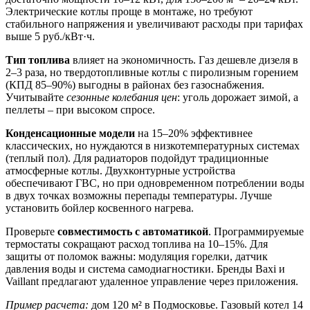
Электрические котлы проще в монтаже, но требуют
стабильного напряжения и увеличивают расходы при тарифах
выше 5 руб./кВт·ч.
Тип топлива
влияет на экономичность. Газ дешевле дизеля в
2–3 раза, но твердотопливные котлы с пиролизным горением
(КПД 85–90%) выгодны в районах без газоснабжения.
Учитывайте
сезонные колебания цен
: уголь дорожает зимой, а
пеллеты – при высоком спросе.
Конденсационные модели
на 15–20% эффективнее
классических, но нуждаются в низкотемпературных системах
(теплый пол). Для радиаторов подойдут традиционные
атмосферные котлы. Двухконтурные устройства
обеспечивают ГВС, но при одновременном потреблении воды
в двух точках возможны перепады температуры. Лучше
установить бойлер косвенного нагрева.
Проверьте
совместимость с автоматикой
. Программируемые
термостаты сокращают расход топлива на 10–15%. Для
защиты от поломок важны: модуляция горелки, датчик
давления воды и система самодиагностики. Бренды Baxi и
Vaillant предлагают удаленное управление через приложения.
Пример расчета:
дом 120 м² в Подмосковье. Газовый котел 14