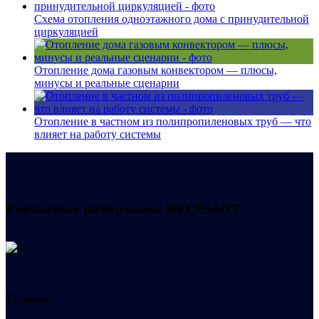
Схема отопления одноэтажного дома с принудительной
циркуляцией
Отопление дома газовым конвектором — плюсы,
минусы и реальные сценарии
Отопление в частном из полипропиленовых труб — что
влияет на работу системы
Контактная информация
HELPSANT
Телефон