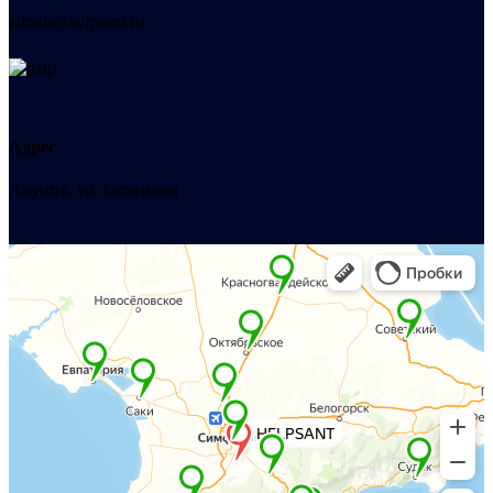
admin@helpsant.ru
Адрес
Алушта, ул. Багликова