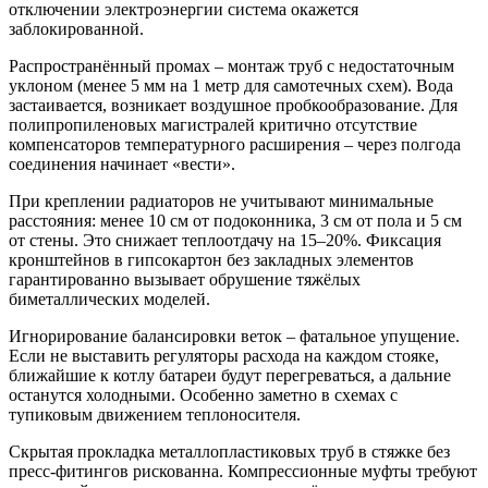
отключении электроэнергии система окажется
заблокированной.
Распространённый промах – монтаж труб с недостаточным
уклоном (менее 5 мм на 1 метр для самотечных схем). Вода
застаивается, возникает воздушное пробкообразование. Для
полипропиленовых магистралей критично отсутствие
компенсаторов температурного расширения – через полгода
соединения начинает «вести».
При креплении радиаторов не учитывают минимальные
расстояния: менее 10 см от подоконника, 3 см от пола и 5 см
от стены. Это снижает теплоотдачу на 15–20%. Фиксация
кронштейнов в гипсокартон без закладных элементов
гарантированно вызывает обрушение тяжёлых
биметаллических моделей.
Игнорирование балансировки веток – фатальное упущение.
Если не выставить регуляторы расхода на каждом стояке,
ближайшие к котлу батареи будут перегреваться, а дальние
останутся холодными. Особенно заметно в схемах с
тупиковым движением теплоносителя.
Скрытая прокладка металлопластиковых труб в стяжке без
пресс-фитингов рискованна. Компрессионные муфты требуют