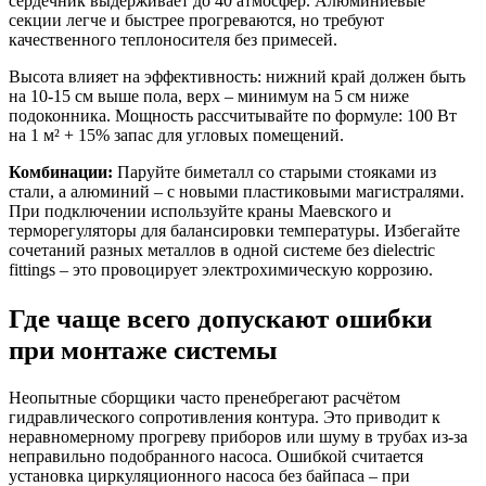
сердечник выдерживает до 40 атмосфер. Алюминиевые
секции легче и быстрее прогреваются, но требуют
качественного теплоносителя без примесей.
Высота влияет на эффективность: нижний край должен быть
на 10-15 см выше пола, верх – минимум на 5 см ниже
подоконника. Мощность рассчитывайте по формуле: 100 Вт
на 1 м² + 15% запас для угловых помещений.
Комбинации:
Паруйте биметалл со старыми стояками из
стали, а алюминий – с новыми пластиковыми магистралями.
При подключении используйте краны Маевского и
терморегуляторы для балансировки температуры. Избегайте
сочетаний разных металлов в одной системе без dielectric
fittings – это провоцирует электрохимическую коррозию.
Где чаще всего допускают ошибки
при монтаже системы
Неопытные сборщики часто пренебрегают расчётом
гидравлического сопротивления контура. Это приводит к
неравномерному прогреву приборов или шуму в трубах из-за
неправильно подобранного насоса. Ошибкой считается
установка циркуляционного насоса без байпаса – при