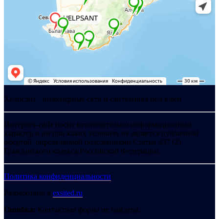
Хелпсант - инженерные сети и сантехника под ключ
Интернет-сайт носит исключительно информационный
характер и ни при каких условиях не является публичной
офертой, определяемой положениями Статьи 437 (2)
Гражданского кодекса Российской Федерации.
Политика конфиденциальности
Разработано в
exsited.ru
Ошибка:
Контактная форма не найдена.