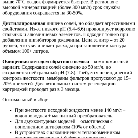
выше 70°C осадок формируется быстрее. В регионах с
высокой минерализацией (более 300 мг/л) срок службы
оборудования сокращается на 30-50%.
Дистиллированная
лишена солей, но обладает агрессивными
свойствами. Из-за низкого pH (5,4–6,6) провоцирует коррозию
стальных и алюминиевых элементов. Подходит только при
добавлении ингибиторов ржавчины. Цена за литр – от 20
рублей, что увеличивает расходы при заполнении контура
объемом 100+ литров.
Очищенная методом обратного осмоса
– компромиссный
вариант. Содержание солей снижено до 50 мг/л, но
сохраняется нейтральный pH (7-8). Требуется периодический
контроль жесткости: мембраны фильтров пропускают до 15–
20% примесей. Для автономных систем регенерацию
картриджей проводят раз в 3 месяца.
Оптимальный выбор:
При жесткости исходной жидкости менее 140 мг/л –
водопроводная + магнитный преобразователь.
Для двухконтурных моделей – осмотическая с
пополнением антифризом (10% от объема).
В устройствах с алюминиевым теплообменником –
деминерализованная + буферные присадки.