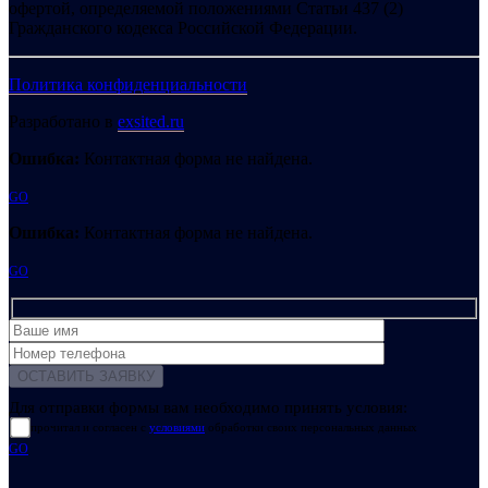
офертой, определяемой положениями Статьи 437 (2)
Гражданского кодекса Российской Федерации.
Политика конфиденциальности
Разработано в
exsited.ru
Ошибка:
Контактная форма не найдена.
GO
Ошибка:
Контактная форма не найдена.
GO
Для отправки формы вам необходимо принять условия:
прочитал и согласен с
условиями
обработки своих персональных данных
GO