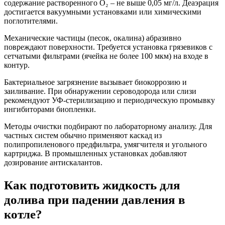
содержание растворенного O₂ – не выше 0,05 мг/л. Деаэрация
достигается вакуумными установками или химическими
поглотителями.
Механические частицы (песок, окалина) абразивно
повреждают поверхности. Требуется установка грязевиков с
сетчатыми фильтрами (ячейка не более 100 мкм) на входе в
контур.
Бактериальное загрязнение вызывает биокоррозию и
заиливание. При обнаружении сероводорода или слизи
рекомендуют УФ-стерилизацию и периодическую промывку
ингибиторами биопленки.
Методы очистки подбирают по лабораторному анализу. Для
частных систем обычно применяют каскад из
полипропиленового предфильтра, умягчителя и угольного
картриджа. В промышленных установках добавляют
дозирование антискалантов.
Как подготовить жидкость для
долива при падении давления в
котле?