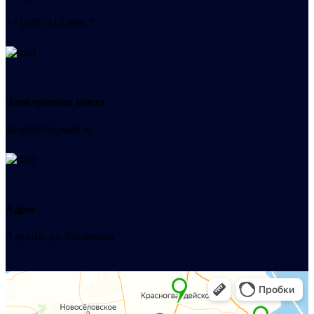
+7 (978) 515-999-7
Электронная почта
admin@helpsant.ru
Адрес
Алушта, ул. Багликова