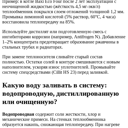
Пример: в котле Baxi Eco Four после 2 лет эксплуатации с
неочищенной жидкостью (жёсткость 4,5 мг-экв/л)
теплообменник покрылся слоем отложений толщиной 1,2 мм.
Промывка лимонной кислотой (5% раствор, 60°C, 4 часа)
восстановила теплопередачу на 85%.
Используйте дистиллят или подготовленную смесь с
ингибиторами коррозии (например, Antifrogen N). Добавление
1–2% концентрата предотвращает образование ржавчины в
стальных трубах и радиаторах.
При замене теплоносителя сливайте старый состав
полностью. Остатки солей в контуре смешиваются с новым
наполнителем, ускоряя износ уплотнителей. Промывайте
систему спецсредствами (Cillit HS 23) перед заливкой.
Какую воду заливать в систему:
водопроводную, дистиллированную
или очищенную?
Водопроводная
содержит соли жесткости, хлор и
механические примеси. На стенках теплообменника
образуется накипь, снижающая теплопередачу. При нагреве