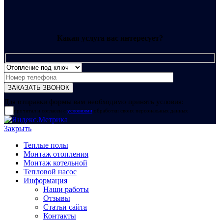
Какая услуга вас интересует?
Для отправки формы вам необходимо принять условия:
прочитал и согласен с
условиями
обработки своих персональных данных
Закрыть
Теплые полы
Монтаж отопления
Монтаж котельной
Тепловой насос
Информация
Наши работы
Отзывы
Статьи сайта
Контакты