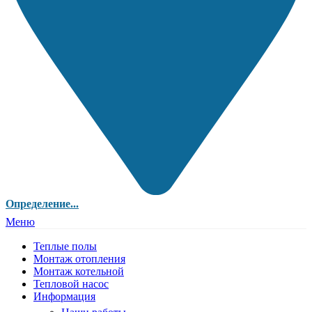
Определение...
Меню
Теплые полы
Монтаж отопления
Монтаж котельной
Тепловой насос
Информация