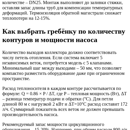
количестве – DN25. Монтаж выполняют до заливки стяжки,
оставляя запас длины труб для компенсации температурных
деформаций. Термоизоляция обратной магистрали снижает
теплопотери на 12-15%.
Как выбрать гребёнку по количеству
контуров и мощности насоса
Количество выходов коллектора должно соответствовать
числу петель отопления. Если система включает 5
независимых веток, потребуется модель с 5 клапанами.
Минимальный шаг между выходами – 50 мм, что позволяет
компактно разместить оборудование даже при ограниченном
пространстве.
Расход теплоносителя в каждом контуре рассчитывается по
формуле: Q = 0.86 × P / ΔT, где P – тепловая мощность (Вт), ΔT
– разница температур подачи и обратки (°C). Для петли
длиной 80 м с нагрузкой 2 кВт и ΔT=10°C расход составит 172
л/ч. Суммарный показатель всех веток не должен превышать
производительность насоса.
Рекомендуемый запас мощности циркуляционного
оборудования – 15-20%. Например, при общем расходе 800 л/ч