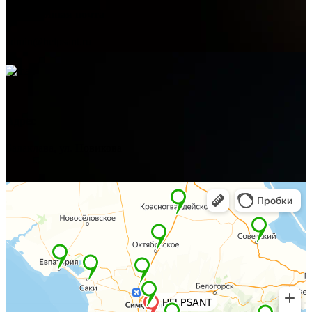
Электронная почта
admin@helpsant.ru
Адрес
Балаклава, ул. Новикова