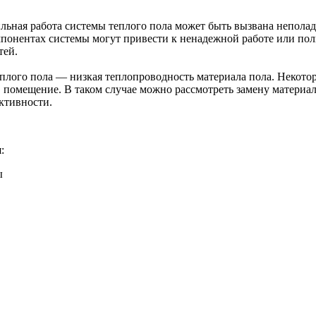
льная работа системы теплого пола может быть вызвана неполад
мпонентах системы могут привести к ненадежной работе или полн
тей.
лого пола — низкая теплопроводность материала пола. Некоторы
в помещение. В таком случае можно рассмотреть замену материа
ктивности.
:
ы