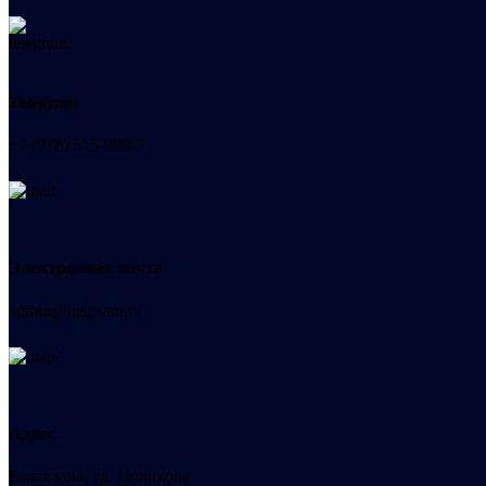
Telegram
+7 (978) 515-999-7
Электронная почта
admin@helpsant.ru
Адрес
Балаклава, ул. Новикова