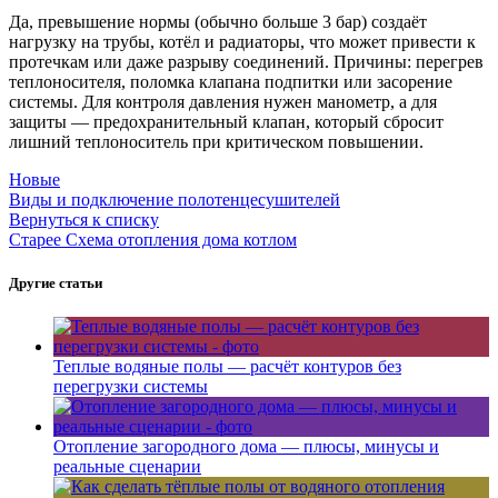
Да, превышение нормы (обычно больше 3 бар) создаёт
нагрузку на трубы, котёл и радиаторы, что может привести к
протечкам или даже разрыву соединений. Причины: перегрев
теплоносителя, поломка клапана подпитки или засорение
системы. Для контроля давления нужен манометр, а для
защиты — предохранительный клапан, который сбросит
лишний теплоноситель при критическом повышении.
Новые
Виды и подключение полотенцесушителей
Вернуться к списку
Старее
Схема отопления дома котлом
Другие статьи
Теплые водяные полы — расчёт контуров без
перегрузки системы
Отопление загородного дома — плюсы, минусы и
реальные сценарии