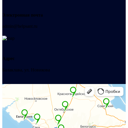
Электронная почта
admin@helpsant.ru
Адрес
Балаклава, ул. Новикова