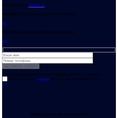
Разработано в
exsited.ru
Ошибка:
Контактная форма не найдена.
GO
Ошибка:
Контактная форма не найдена.
GO
Для отправки формы вам необходимо принять условия:
прочитал и согласен с
условиями
обработки своих персональных данных
GO
Какая услуга вас интересует?