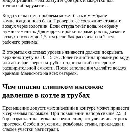
микротрещины – используйте фонарик и салфетки для
точного обнаружения.
Когда утечки нет, проблема может быть в мембране
компенсационного бака. Проверьте её состояние: стравите
воздух через золотник. Если оттуда течёт вода, мембрану
нужно заменить. Для корректировки параметров подкачайте
воздух насосом до 1,5 атм (если бак рассчитан на 2 атм
рабочего режима).
В открытых системах уровень жидкости должен покрывать
верхнюю трубу на 10–15 см. Долейте дистиллированную воду
или антифриз через патрубок подпитки либо отверстие
расширительной ёмкости. После заполнения удаляйте воздух
кранами Маевского на всех батареях.
Чем опасно слишком высокое
давление в котле и трубах
Превышение допустимых значений в контуре может привести
к серьёзным поломкам. При повышении напора свыше 2,5–3
бар возрастает нагрузка на соединения, что увеличивает риск
протечек. Особенно уязвимы резьбовые стыки, прокладки и
слабые участки магистрали.