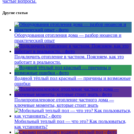
частые вопросы.
Другие статьи
Оборудования отопления дома — разбор нюансов и
практический опыт
Подключить отопление в частном. Поясняем, как это
работает в реальности.
Водяной тёплый пол красный — причины и возможные
ошибки
Полипропиленовое отопление частного дома —
ключевые моменты, которые стоит знать
Мобильный теплый пол — что это? Как пользоваться,
как установить?