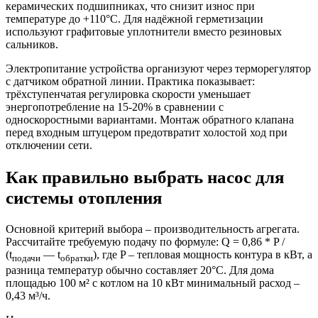
керамических подшипниках, что снизит износ при
температуре до +110°C. Для надёжной герметизации
используют графитовые уплотнители вместо резиновых
сальников.
Электропитание устройства организуют через терморегулятор
с датчиком обратной линии. Практика показывает:
трёхступенчатая регулировка скорости уменьшает
энергопотребление на 15-20% в сравнении с
односкоростными вариантами. Монтаж обратного клапана
перед входным штуцером предотвратит холостой ход при
отключении сети.
Как правильно выбрать насос для
системы отопления
Основной критерий выбора – производительность агрегата.
Рассчитайте требуемую подачу по формуле: Q = 0,86 * P /
(t
— t
), где P – тепловая мощность контура в кВт, а
подачи
обратки
разница температур обычно составляет 20°C. Для дома
площадью 100 м² с котлом на 10 кВт минимальный расход –
0,43 м³/ч.