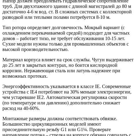
Напор должен преодолевать гидравлическое сопротивление
труб. Для двухэтажного здания с длиной магистралей до 80 м
достаточно 4-6 м вод. ст. В сложных системах с коллекторной
разводкой или теплыми полами потребуется 8-10 м.
Тип ротора определяет долговечность. Мокрый вариант (с
охлаждением перекачиваемой средой) подходит для частных
домов – работает тихо, не требует обслуживания 10-15 лет.
Сухие модели нужны только для промышленных объектов с
высокой производительностью.
Материал корпуса влияет на срок службы. Чугун выдерживает
до 25 лет в закрытых контурах, но боится кислородной
коррозии. Нержавеющая сталь или латунь надежнее при
возможных протеках.
Энергоэффективность указывается в классе IE. Современные
устройства с IE4 потребляют на 30% меньше электроэнергии,
чем устаревшие IE2. Автоматическая регулировка скорости
(по температуре или давлению) дополнительно снижает
расход на 40-60%.
Монтажные размеры должны соответствовать обвязке.
Большинство циркуляционных моделей имеют
присоединительную резьбу G1 или G1¼. Проверьте
направление потока – стрелка на корпусе обязана совпадать с