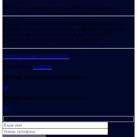
Хелпсант - инженерные сети и сантехника под ключ
Интернет-сайт носит исключительно информационный
характер и ни при каких условиях не является публичной
офертой, определяемой положениями Статьи 437 (2)
Гражданского кодекса Российской Федерации.
Политика конфиденциальности
Разработано в
exsited.ru
Ошибка:
Контактная форма не найдена.
GO
Ошибка:
Контактная форма не найдена.
GO