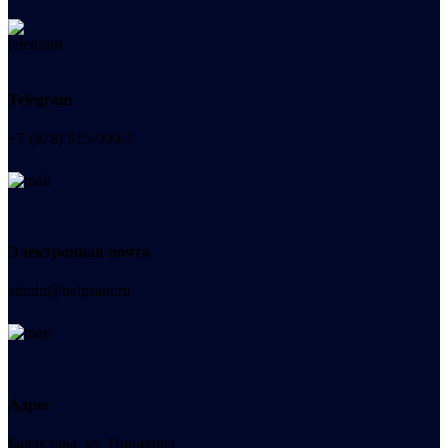
Telegram
+7 (978) 515-999-7
Электронная почта
admin@helpsant.ru
Адрес
Балаклава, ул. Новикова