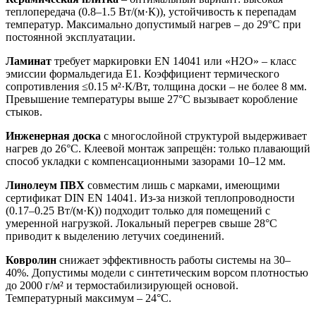
теплопередача (0.8–1.5 Вт/(м·К)), устойчивость к перепадам
температур. Максимально допустимый нагрев – до 29°C при
постоянной эксплуатации.
Ламинат
требует маркировки EN 14041 или «H2O» – класс
эмиссии формальдегида E1. Коэффициент термического
сопротивления ≤0.15 м²·К/Вт, толщина доски – не более 8 мм.
Превышение температуры выше 27°C вызывает коробление
стыков.
Инженерная доска
с многослойной структурой выдерживает
нагрев до 26°C. Клеевой монтаж запрещён: только плавающий
способ укладки с компенсационными зазорами 10–12 мм.
Линолеум ПВХ
совместим лишь с марками, имеющими
сертификат DIN EN 14041. Из-за низкой теплопроводности
(0.17–0.25 Вт/(м·К)) подходит только для помещений с
умеренной нагрузкой. Локальный перегрев свыше 28°C
приводит к выделению летучих соединений.
Ковролин
снижает эффективность работы системы на 30–
40%. Допустимы модели с синтетическим ворсом плотностью
до 2000 г/м² и термостабилизирующей основой.
Температурный максимум – 24°C.