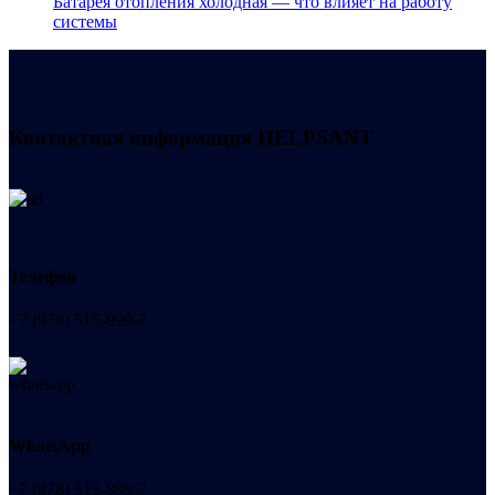
Батарея отопления холодная — что влияет на работу
системы
Контактная информация
HELPSANT
Телефон
+7 (978) 515-999-7
WhatsApp
+7 (978) 515-999-7