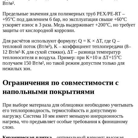
Вт/м².
Предельные значения для полимерных труб PEX/PE-RT –
+95°C под давлением 6 бар, но эксплуатация свыше +60°C
ускоряет износ в 3 раза. Медь выдерживает +200°C, но требует
защиты от кислородной коррозии.
Для расчётов используют формулу: Q = K × ΔT, где Q –
тепловой поток (Вт/м²), K – коэффициент теплопередачи (8–
12 Вт/м²·K для сухой стяжки), ΔT – разница температур
теплоносителя и воздуха. Пример: при K=10 и ΔT=15°C
получаем 150 Вт/м², но такой режим допустим только для
нежилых зон.
Ограничения по совместимости с
напольными покрытиями
При выборе материала для облицовки необходимо учитывать
его теплопроводность, термостойкость и допустимую
нагрузку. Система 10 мм имеет меньшую инерционность
нагрева, что предъявляет особые требования к финишному
слою.
Керамическая плитка
– оптимальный вариант: высокая