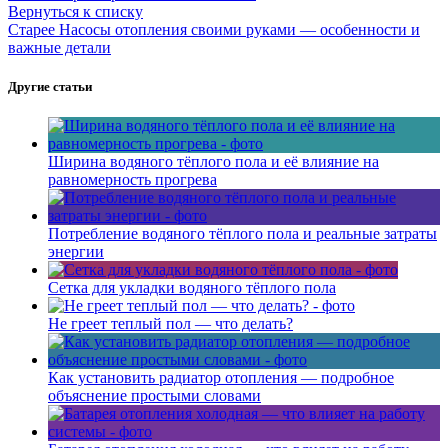
Вернуться к списку
Старее
Насосы отопления своими руками — особенности и
важные детали
Другие статьи
Ширина водяного тёплого пола и её влияние на
равномерность прогрева
Потребление водяного тёплого пола и реальные затраты
энергии
Сетка для укладки водяного тёплого пола
Не греет теплый пол — что делать?
Как установить радиатор отопления — подробное
объяснение простыми словами