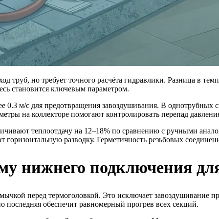
д труб, но требует точного расчёта гидравлики. Разница в тем
есь становится ключевым параметром.
е 0.3 м/с для предотвращения завоздушивания. В однотрубных сх
етры на коллекторе помогают контролировать перепад давлени
личивают теплоотдачу на 12–18% по сравнению с ручными анал
т горизонтальную разводку. Герметичность резьбовых соединен
му нижнего подключения для
емычкой перед термоголовкой. Это исключает завоздушивание п
 но последняя обеспечит равномерный прогрев всех секций.