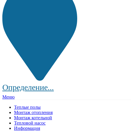
Определение...
Меню
Теплые полы
Монтаж отопления
Монтаж котельной
Тепловой насос
Информация