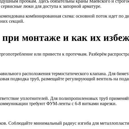
душным пробкам. Здесь обязательны краны Маевского и строгое
сервисные люки для доступа к запорной арматуре.
комендована комбинированная схема: основной поток идет по 
йних секций.
при монтаже и как их избе
ергопотребление или привести к протечкам. Разберём распрост
правильного расположения термостатического клапана. Для бим
оковая подводка труб, размещайте регулирующий вентиль на под
ветствие уплотнителей. Для полипропиленовых труб применяйте
 коммуникации требуют ФУМ-ленты с 6-8 витками нарезки.
ков. Соблюдайте минимальный радиус изгиба для металлопласти