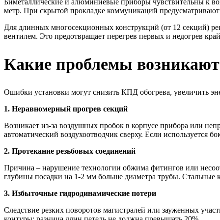
Биметаллические и алюминиевые приборы чувствительны к воз
метр. При скрытой прокладке коммуникаций предусматривают 
Для длинных многосекционных конструкций (от 12 секций) ре
вентилем. Это предотвращает перегрев первых и недогрев кра
Какие проблемы возникают 
Ошибки установки могут снизить КПД обогрева, увеличить эн
1. Неравномерный прогрев секций
Возникает из-за воздушных пробок в корпусе прибора или не
автоматический воздухоотводчик сверху. Если используется б
2. Протекание резьбовых соединений
Причина – нарушение технологии обжима фитингов или несоот
глубины посадки на 1-2 мм больше диаметра трубы. Стальные
3. Избыточные гидродинамические потери
Следствие резких поворотов магистралей или зауженных участ
контуры: разница длин петель не должна превышать 20%.