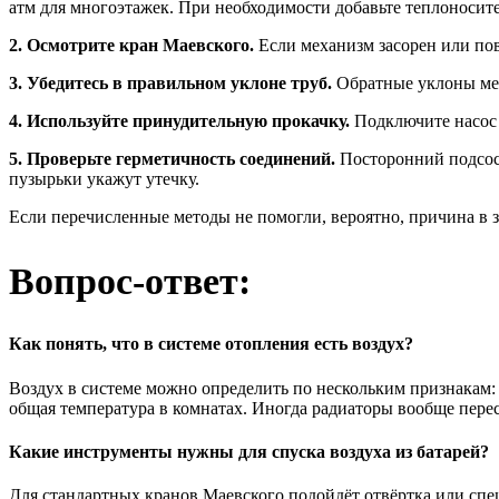
атм для многоэтажек. При необходимости добавьте теплоносит
2. Осмотрите кран Маевского.
Если механизм засорен или пов
3. Убедитесь в правильном уклоне труб.
Обратные уклоны меш
4. Используйте принудительную прокачку.
Подключите насос 
5. Проверьте герметичность соединений.
Посторонний подсос 
пузырьки укажут утечку.
Если перечисленные методы не помогли, вероятно, причина в з
Вопрос-ответ:
Как понять, что в системе отопления есть воздух?
Воздух в системе можно определить по нескольким признакам:
общая температура в комнатах. Иногда радиаторы вообще перес
Какие инструменты нужны для спуска воздуха из батарей?
Для стандартных кранов Маевского подойдёт отвёртка или спец