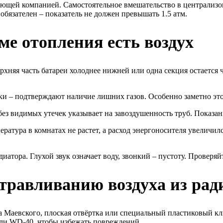
ющей компанией. Самостоятельное вмешательство в централизов
обязателен – показатель не должен превышать 1.5 атм.
ме отопления есть воздух
хняя часть батареи холоднее нижней или одна секция остается 
ки – подтверждают наличие лишних газов. Особенно заметно это
и без видимых утечек указывает на завоздушенность труб. Показ
ратура в комнатах не растет, а расход энергоносителя увеличил
иатора. Глухой звук означает воду, звонкий – пустоту. Проверя
травливанию воздуха из рад
Маевского, плоская отвёртка или специальный пластиковый ключ
 или WD-40, чтобы избежать повреждений.