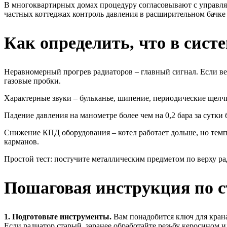
В многоквартирных домах процедуру согласовывают с управля
частных коттеджах контроль давления в расширительном бачке 
Как определить, что в систе
Неравномерный прогрев радиаторов – главный сигнал. Если вер
газовые пробки.
Характерные звуки – бульканье, шипение, периодические щелч
Падение давления на манометре более чем на 0,2 бара за сутк
Снижение КПД оборудования – котел работает дольше, но темпе
карманов.
Простой тест: постучите металлическим предметом по верху рад
Пошаговая инструкция по с
1. Подготовьте инструменты.
Вам понадобится ключ для крана 
Если радиатор старый, заранее обработайте резьбу керосином