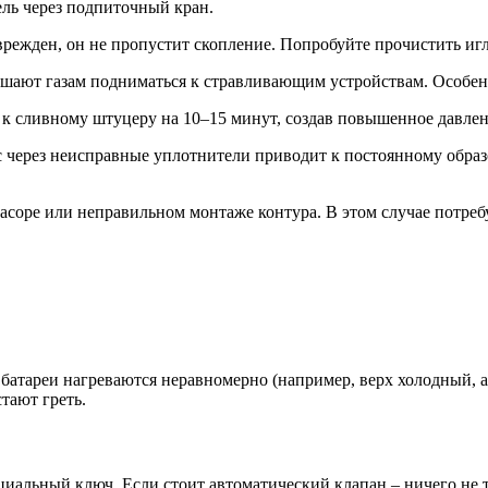
ель через подпиточный кран.
режден, он не пропустит скопление. Попробуйте прочистить игл
ают газам подниматься к стравливающим устройствам. Особенно
к сливному штуцеру на 10–15 минут, создав повышенное давлени
через неисправные уплотнители приводит к постоянному образ
асоре или неправильном монтаже контура. В этом случае потреб
 батареи нагреваются неравномерно (например, верх холодный, 
тают греть.
иальный ключ. Если стоит автоматический клапан – ничего не тр