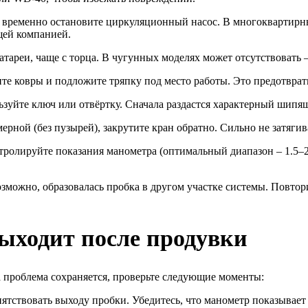
временно остановите циркуляционный насос. В многоквартирных
щей компанией.
тареи, чаще с торца. В чугунных моделях может отсутствовать 
те ковры и подложите тряпку под место работы. Это предотвра
зуйте ключ или отвёртку. Сначала раздастся характерный шипящи
ерной (без пузырей), закрутите кран обратно. Сильно не затягив
ролируйте показания манометра (оптимальный диапазон – 1.5–2
озможно, образовалась пробка в другом участке системы. Повтор
 выходит после продувки
а проблема сохраняется, проверьте следующие моменты:
тствовать выходу пробки. Убедитесь, что манометр показывает 