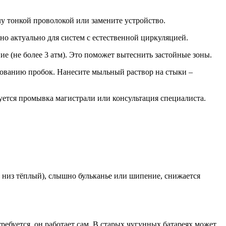
у тонкой проволокой или замените устройство.
 актуально для систем с естественной циркуляцией.
е (не более 3 атм). Это поможет вытеснить застойные зоны.
ованию пробок. Нанесите мыльный раствор на стыки –
уется промывка магистрали или консультация специалиста.
а низ тёплый), слышно бульканье или шипение, снижается
ебуется, он работает сам. В старых чугунных батареях может