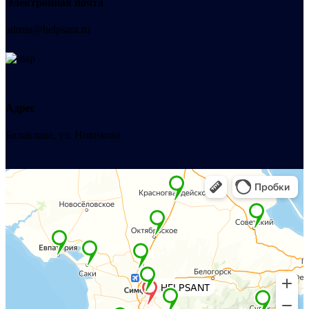
Электронная почта
admin@helpsant.ru
Адрес
Балаклава, ул. Новикова