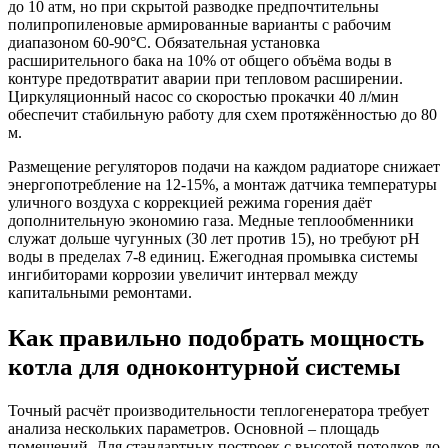
до 10 атм, но при скрытой разводке предпочтительны
полипропиленовые армированные варианты с рабочим
диапазоном 60-90°C. Обязательная установка
расширительного бака на 10% от общего объёма воды в
контуре предотвратит аварии при тепловом расширении.
Циркуляционный насос со скоростью прокачки 40 л/мин
обеспечит стабильную работу для схем протяжённостью до 80
м.
Размещение регуляторов подачи на каждом радиаторе снижает
энергопотребление на 12-15%, а монтаж датчика температуры
уличного воздуха с коррекцией режима горения даёт
дополнительную экономию газа. Медные теплообменники
служат дольше чугунных (30 лет против 15), но требуют pH
воды в пределах 7-8 единиц. Ежегодная промывка системы
ингибиторами коррозии увеличит интервал между
капитальными ремонтами.
Как правильно подобрать мощность
котла для одноконтурной системы
Точный расчёт производительности теплогенератора требует
анализа нескольких параметров. Основной – площадь
помещений. Для стандартных построек с высотой потолков до