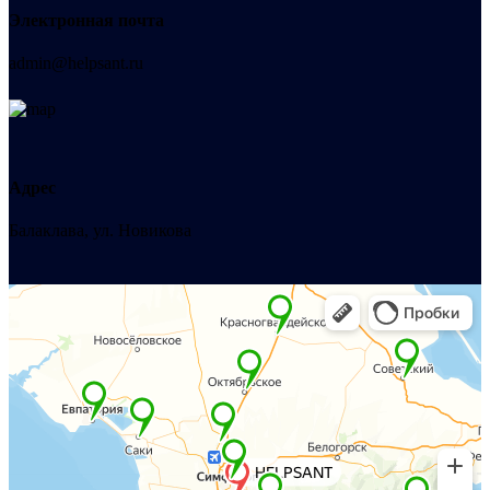
Электронная почта
admin@helpsant.ru
Адрес
Балаклава, ул. Новикова