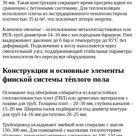
30 мм. Такая конструкция сокращает время прогрева вдвое по
сравнению с бетонными системами. Для теплоизоляции
используют плиты из экструдированного пенополистирола
плотностью 35 кг/м³, что исключает потери энергии.
Ключевое отличие
– использование металлопластиковых или
PEX-труб диаметром 14–16 мм с кислородным барьером. Они
выдерживают давление до 6 бар и температуру до 95°C без
деформаций. Подключение к котлу выполняется через
смесительный узел, поддерживающий стабильные параметры
теплоносителя без перегрузки оборудования.
Конструкция и основные элементы
финской системы тёплого пола
Основание под обогревом собирается из влагостойких
гипсоволокнистых плит (ГВЛ) или древесных материалов с
пазами для труб. Толщина плит – 20–30 мм, глубина каналов –
15–20 мм. Ширина пазов подбирается под диаметр контура:
для труб 14–16 мм достаточно 20–25 мм.
Трубопровод укладывают змейкой или спиралью с шагом
150–300 мм. Для помещений с высокими теплопотерями
(балконы, прихожие) интервал сокращают до 100–150 мм.