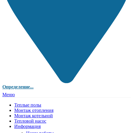
Определение...
Меню
Теплые полы
Монтаж отопления
Монтаж котельной
Тепловой насос
Информация