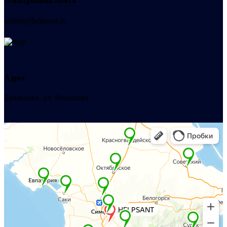
Электронная почта
admin@helpsant.ru
Адрес
Балаклава, ул. Новикова