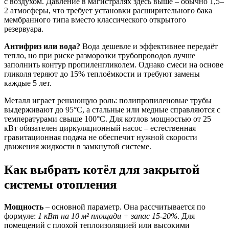
с воздухом. Давление в магистралях здесь выше – обычно 1,5–
2 атмосферы, что требует установки расширительного бака
мембранного типа вместо классического открытого
резервуара.
Антифриз или вода?
Вода дешевле и эффективнее передаёт
тепло, но при риске разморозки трубопроводов лучше
заполнить контур пропиленгликолем. Однако смеси на основе
гликоля теряют до 15% теплоёмкости и требуют замены
каждые 5 лет.
Металл играет решающую роль: полипропиленовые трубы
выдерживают до 95°C, а стальные или медные справляются с
температурами свыше 100°C. Для котлов мощностью от 25
кВт обязателен циркуляционный насос – естественная
гравитационная подача не обеспечит нужной скорости
движения жидкости в замкнутой системе.
Как выбрать котёл для закрытой
системы отопления
Мощность
– основной параметр. Она рассчитывается по
формуле:
1 кВт на 10 м² площади + запас 15-20%
. Для
помещений с плохой теплоизоляцией или высокими