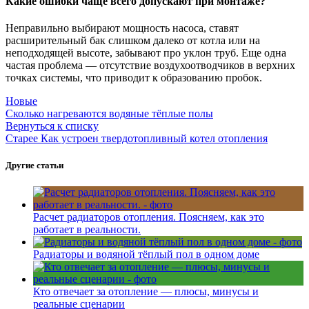
Какие ошибки чаще всего допускают при монтаже?
Неправильно выбирают мощность насоса, ставят
расширительный бак слишком далеко от котла или на
неподходящей высоте, забывают про уклон труб. Еще одна
частая проблема — отсутствие воздухоотводчиков в верхних
точках системы, что приводит к образованию пробок.
Новые
Сколько нагреваются водяные тёплые полы
Вернуться к списку
Старее
Как устроен твердотопливный котел отопления
Другие статьи
Расчет радиаторов отопления. Поясняем, как это
работает в реальности.
Радиаторы и водяной тёплый пол в одном доме
Кто отвечает за отопление — плюсы, минусы и
реальные сценарии