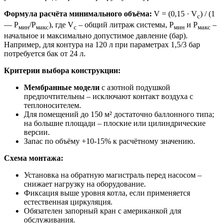
Формула расчёта минимального объёма:
V = (0,15 · V
) / (1
с
— P
/P
), где V
– общий литраж системы, P
и P
–
мин
макс
с
мин
макс
начальное и максимально допустимое давление (бар).
Например, для контура на 120 л при параметрах 1,5/3 бар
потребуется бак от 24 л.
Критерии выбора конструкции:
Мембранные модели
с азотной подушкой
предпочтительны – исключают контакт воздуха с
теплоносителем.
Для помещений до 150 м² достаточно баллонного типа;
на большие площади – плоские или цилиндрические
версии.
Запас по объёму +10-15% к расчётному значению.
Схема монтажа:
Установка на обратную магистраль перед насосом –
снижает нагрузку на оборудование.
Фиксация выше уровня котла, если применяется
естественная циркуляция.
Обязателен запорный кран с американкой для
обслуживания.