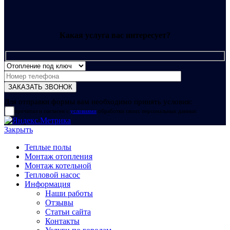
Какая услуга вас интересует?
Для отправки формы вам необходимо принять условия:
прочитал и согласен с
условиями
обработки своих персональных данных
Закрыть
Теплые полы
Монтаж отопления
Монтаж котельной
Тепловой насос
Информация
Наши работы
Отзывы
Статьи сайта
Контакты