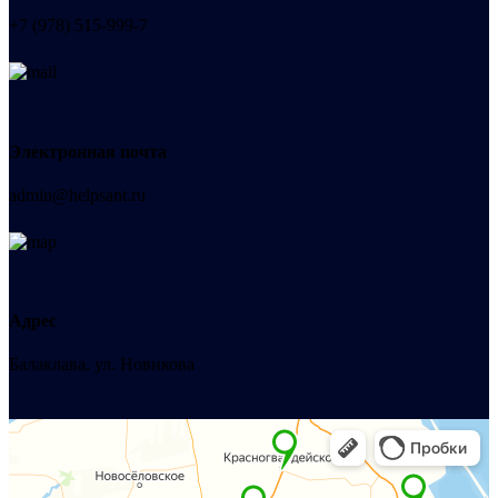
+7 (978) 515-999-7
Электронная почта
admin@helpsant.ru
Адрес
Балаклава, ул. Новикова