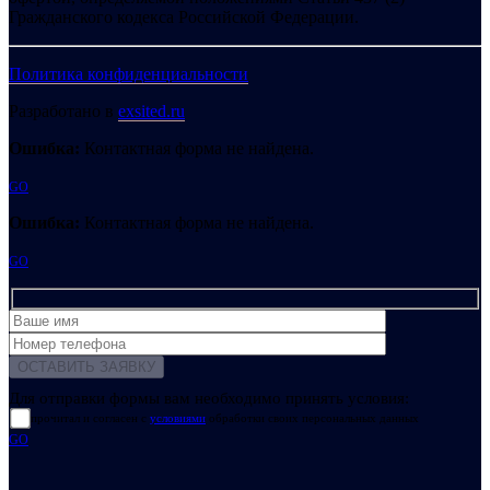
Гражданского кодекса Российской Федерации.
Политика конфиденциальности
Разработано в
exsited.ru
Ошибка:
Контактная форма не найдена.
GO
Ошибка:
Контактная форма не найдена.
GO
Для отправки формы вам необходимо принять условия:
прочитал и согласен с
условиями
обработки своих персональных данных
GO