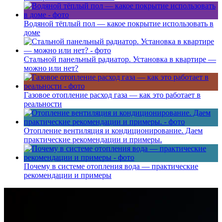
Водяной тёплый пол — какое покрытие использовать в
доме
Стальной панельный радиатор. Установка в квартире —
можно или нет?
Газовое отопление расход газа — как это работает в
реальности
Отопление вентиляция и кондиционирование. Даем
практические рекомендации и примеры.
Почему в системе отопления вода — практические
рекомендации и примеры