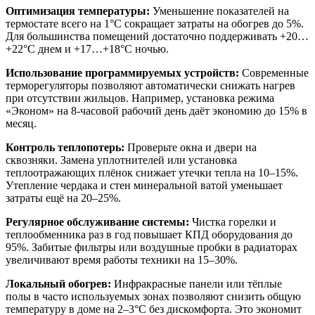
Оптимизация температуры:
Уменьшение показателей на
термостате всего на 1°C сокращает затраты на обогрев до 5%.
Для большинства помещений достаточно поддерживать +20…
+22°C днем и +17…+18°C ночью.
Использование программируемых устройств:
Современные
терморегуляторы позволяют автоматически снижать нагрев
при отсутствии жильцов. Например, установка режима
«Эконом» на 8-часовой рабочий день даёт экономию до 15% в
месяц.
Контроль теплопотерь:
Проверьте окна и двери на
сквозняки. Замена уплотнителей или установка
теплоотражающих плёнок снижает утечки тепла на 10–15%.
Утепление чердака и стен минеральной ватой уменьшает
затраты ещё на 20–25%.
Регулярное обслуживание системы:
Чистка горелки и
теплообменника раз в год повышает КПД оборудования до
95%. Забитые фильтры или воздушные пробки в радиаторах
увеличивают время работы техники на 15–30%.
Локальный обогрев:
Инфракрасные панели или тёплые
полы в часто используемых зонах позволяют снизить общую
температуру в доме на 2–3°C без дискомфорта. Это экономит