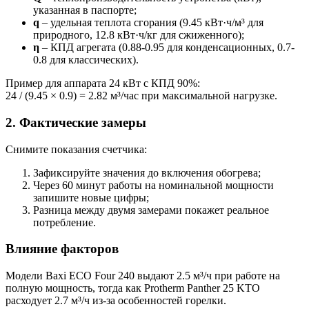
указанная в паспорте;
q
– удельная теплота сгорания (9.45 кВт·ч/м³ для
природного, 12.8 кВт·ч/кг для сжиженного);
η
– КПД агрегата (0.88-0.95 для конденсационных, 0.7-
0.8 для классических).
Пример для аппарата 24 кВт с КПД 90%:
24 / (9.45 × 0.9) = 2.82 м³/час при максимальной нагрузке.
2. Фактические замеры
Снимите показания счетчика:
Зафиксируйте значения до включения обогрева;
Через 60 минут работы на номинальной мощности
запишите новые цифры;
Разница между двумя замерами покажет реальное
потребление.
Влияние факторов
Модели Baxi ECO Four 240 выдают 2.5 м³/ч при работе на
полную мощность, тогда как Protherm Panther 25 KTO
расходует 2.7 м³/ч из-за особенностей горелки.