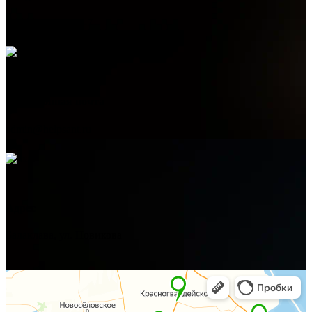
+7 (978) 515-999-7
Электронная почта
admin@helpsant.ru
Адрес
Балаклава, ул. Новикова