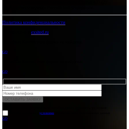
офертой, определяемой положениями Статьи 437 (2)
Гражданского кодекса Российской Федерации.
Политика конфиденциальности
Разработано в
exsited.ru
Ошибка:
Контактная форма не найдена.
GO
Ошибка:
Контактная форма не найдена.
GO
Для отправки формы вам необходимо принять условия:
прочитал и согласен с
условиями
обработки своих персональных данных
GO