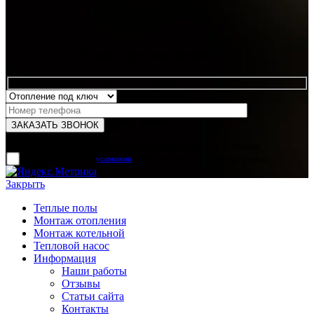
Какая услуга вас интересует?
Для отправки формы вам необходимо принять условия:
прочитал и согласен с
условиями
обработки своих персональных данных
Закрыть
Теплые полы
Монтаж отопления
Монтаж котельной
Тепловой насос
Информация
Наши работы
Отзывы
Статьи сайта
Контакты