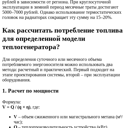
рублей в зависимости от региона. При круглосуточной
эксплуатации в зимний период месячные траты достигают
5000–7000 рублей. Однако использование термостатических
головок на радиаторах сокращает эту сумму на 15–20%.
Как рассчитать потребление топлива
для определенной модели
теплогенератора?
Для определения суточного или месячного объема
потребляемого энергоносителя можно использовать два
метода: расчетный и практический. Первый подходит на
этапе проектирования системы, второй – при эксплуатации
оборудования.
1. Расчет по мощности
Формула:
V = Q / (q × η)
, где:
V
– объем сжиженного или магистрального метана (м³/
час);
Q
– теплопроизводительность устройства (кВт),