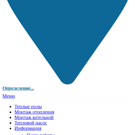
Определение...
Меню
Теплые полы
Монтаж отопления
Монтаж котельной
Тепловой насос
Информация