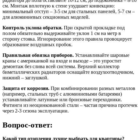
радиатора до пола оставляйте 10-12 см, до подоконника – 8-10
см. Монтаж вплотную к стене ухудшает конвекцию:
минимальный отступ – 3-5 см для стальных панелей, 5-7 см –
для алюминиевых секционных моделей.
Контроль уклона обратки.
При скрытой прокладке под
полом обязательно выдерживайте уклон 1 см на метр в
сторону стояка. Игнорирование этого правила провоцирует
образование воздушных пробок.
Правильная обвязка приборов.
Устанавливайте шаровые
краны с американкой на входе и выходе – это упростит
демонтаж без слива всей системы. Верхний коллектор
биметаллических радиаторов оснащайте воздухоотводчиком,
нижний – заглушкой.
Защита от коррозии.
При комбинировании разных металлов
(например, стальных труб с алюминиевыми батареями)
устанавливайте латунные или бронзовые переходники.
Фитинги из неоцинкованной стали – частая причина протечек
через 2-3 сезона эксплуатации.
Вопрос-ответ:
Какой тип отопления лучше выбрать для квартиры?