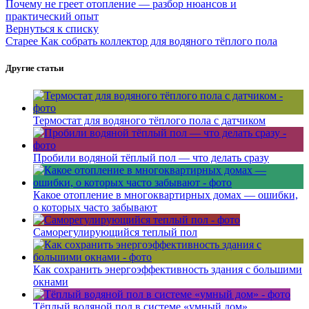
Почему не греет отопление — разбор нюансов и
практический опыт
Вернуться к списку
Старее
Как собрать коллектор для водяного тёплого пола
Другие статьи
Термостат для водяного тёплого пола с датчиком
Пробили водяной тёплый пол — что делать сразу
Какое отопление в многоквартирных домах — ошибки,
о которых часто забывают
Саморегулирующийся теплый пол
Как сохранить энергоэффективность здания с большими
окнами
Тёплый водяной пол в системе «умный дом»