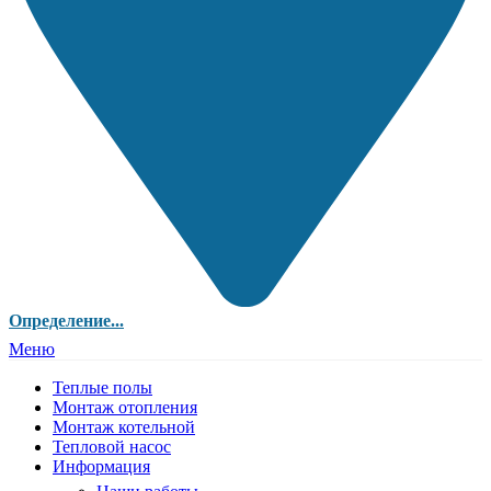
Определение...
Меню
Теплые полы
Монтаж отопления
Монтаж котельной
Тепловой насос
Информация