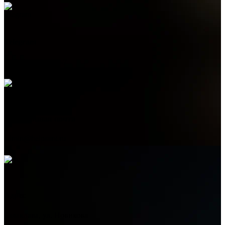
Telegram
+7 (978) 515-999-7
Электронная почта
admin@helpsant.ru
Адрес
Балаклава, ул. Новикова