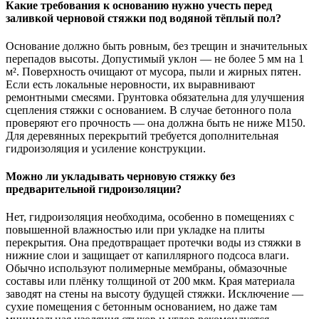
Какие требования к основанию нужно учесть перед
заливкой черновой стяжки под водяной тёплый пол?
Основание должно быть ровным, без трещин и значительных
перепадов высоты. Допустимый уклон — не более 5 мм на 1
м². Поверхность очищают от мусора, пыли и жирных пятен.
Если есть локальные неровности, их выравнивают
ремонтными смесями. Грунтовка обязательна для улучшения
сцепления стяжки с основанием. В случае бетонного пола
проверяют его прочность — она должна быть не ниже М150.
Для деревянных перекрытий требуется дополнительная
гидроизоляция и усиление конструкции.
Можно ли укладывать черновую стяжку без
предварительной гидроизоляции?
Нет, гидроизоляция необходима, особенно в помещениях с
повышенной влажностью или при укладке на плиты
перекрытия. Она предотвращает протечки воды из стяжки в
нижние слои и защищает от капиллярного подсоса влаги.
Обычно используют полимерные мембраны, обмазочные
составы или плёнку толщиной от 200 мкм. Края материала
заводят на стены на высоту будущей стяжки. Исключение —
сухие помещения с бетонным основанием, но даже там