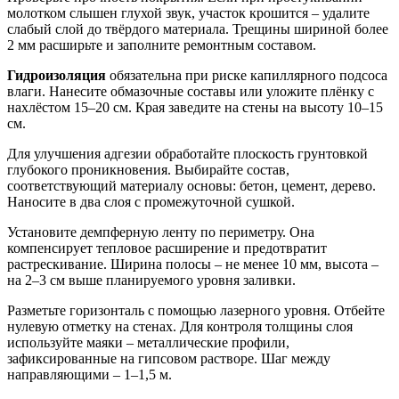
молотком слышен глухой звук, участок крошится – удалите
слабый слой до твёрдого материала. Трещины шириной более
2 мм расширьте и заполните ремонтным составом.
Гидроизоляция
обязательна при риске капиллярного подсоса
влаги. Нанесите обмазочные составы или уложите плёнку с
нахлёстом 15–20 см. Края заведите на стены на высоту 10–15
см.
Для улучшения адгезии обработайте плоскость грунтовкой
глубокого проникновения. Выбирайте состав,
соответствующий материалу основы: бетон, цемент, дерево.
Наносите в два слоя с промежуточной сушкой.
Установите демпферную ленту по периметру. Она
компенсирует тепловое расширение и предотвратит
растрескивание. Ширина полосы – не менее 10 мм, высота –
на 2–3 см выше планируемого уровня заливки.
Разметьте горизонталь с помощью лазерного уровня. Отбейте
нулевую отметку на стенах. Для контроля толщины слоя
используйте маяки – металлические профили,
зафиксированные на гипсовом растворе. Шаг между
направляющими – 1–1,5 м.