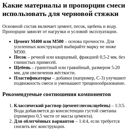
Какие материалы и пропорции смеси
использовать для черновой стяжки
Основной состав включает цемент, песок, щебень и воду.
Пропорции зависят от нагрузки и условий эксплуатации.
Цемент М400 или М500
– основа прочности. Для
усиленных конструкций выбирайте марку не ниже
М500.
Песок
– речной или кварцевый, фракцией 0,5-2 мм, без
глинистых примесей.
Щебень
– гранитный или гравийный, размером 5-20
мм, для увеличения жёсткости.
Пластификаторы
– добавки (например, C-3) улучшают
подвижность смеси и уменьшают трещинообразование.
Рекомендуемые соотношения компонентов
Классический раствор (цемент:песок:щебень)
– 1:3:5.
Вода добавляется до консистенции густой сметаны
(примерно 0,5 части от массы цемента).
Для облегчённых вариантов
– 1:4:4, если требуется
снизить вес конструкции.