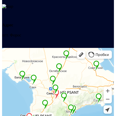
Адрес
пгт. Форос