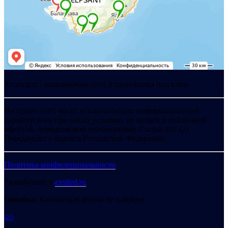
Хелпсант - инженерные сети и сантехника под ключ
Интернет-сайт носит исключительно информационный
характер и ни при каких условиях не является публичной
офертой, определяемой положениями Статьи 437 (2)
Гражданского кодекса Российской Федерации.
Политика конфиденциальности
Разработано в
exsited.ru
Ошибка:
Контактная форма не найдена.
GO