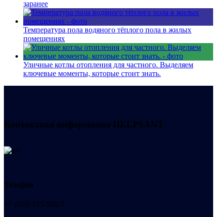
заранее
Температура пола водяного тёплого пола в жилых
помещениях
Уличные котлы отопления для частного. Выделяем
ключевые моменты, которые стоит знать.
Контактная информация
HELPSANT
Телефон
+7 (978) 515-999-7