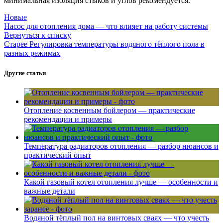
минимальная изоляция стыков и углов рекомендуется.
Новые
Насос для отопления дома — что влияет на работу системы
Вернуться к списку
Старее
Регулировка температуры водяного тёплого пола в
разных режимах
Другие статьи
Отопление косвенным бойлером — практические
рекомендации и примеры
Температура радиаторов отопления — разбор нюансов и
практический опыт
Какой газовый котел отопления лучше — особенности и
важные детали
Водяной тёплый пол на винтовых сваях — что учесть