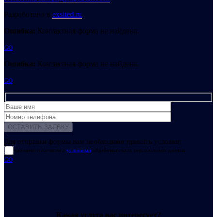
Разработано в
exsited.ru
Ошибка:
Контактная форма не найдена.
GO
Ошибка:
Контактная форма не найдена.
GO
Для отправки формы вам необходимо принять условия:
прочитал и согласен с
условиями
обработки своих персональных данных
GO
Какая услуга вас интересует?