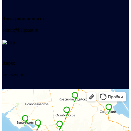
Электронная почта
admin@helpsant.ru
Адрес
пгт. Форос