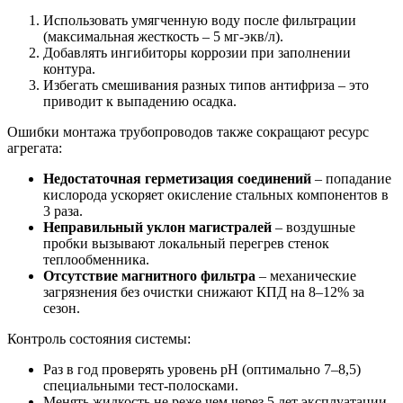
Использовать умягченную воду после фильтрации
(максимальная жесткость – 5 мг-экв/л).
Добавлять ингибиторы коррозии при заполнении
контура.
Избегать смешивания разных типов антифриза – это
приводит к выпадению осадка.
Ошибки монтажа трубопроводов также сокращают ресурс
агрегата:
Недостаточная герметизация соединений
– попадание
кислорода ускоряет окисление стальных компонентов в
3 раза.
Неправильный уклон магистралей
– воздушные
пробки вызывают локальный перегрев стенок
теплообменника.
Отсутствие магнитного фильтра
– механические
загрязнения без очистки снижают КПД на 8–12% за
сезон.
Контроль состояния системы:
Раз в год проверять уровень pH (оптимально 7–8,5)
специальными тест-полосками.
Менять жидкость не реже чем через 5 лет эксплуатации.