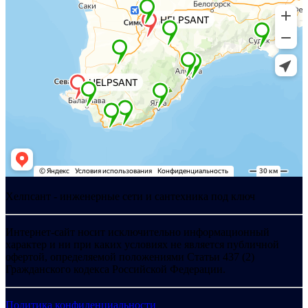
Хелпсант - инженерные сети и сантехника под ключ
Интернет-сайт носит исключительно информационный
характер и ни при каких условиях не является публичной
офертой, определяемой положениями Статьи 437 (2)
Гражданского кодекса Российской Федерации.
Политика конфиденциальности