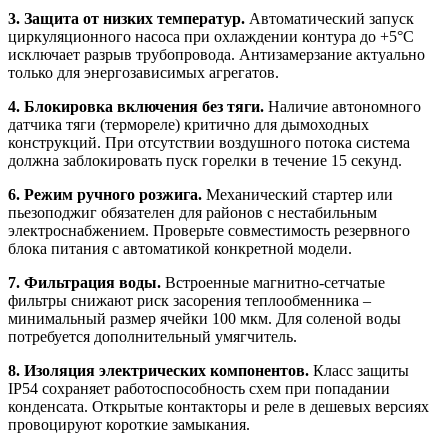
3. Защита от низких температур.
Автоматический запуск
циркуляционного насоса при охлаждении контура до +5°C
исключает разрыв трубопровода. Антизамерзание актуально
только для энергозависимых агрегатов.
4. Блокировка включения без тяги.
Наличие автономного
датчика тяги (термореле) критично для дымоходных
конструкций. При отсутствии воздушного потока система
должна заблокировать пуск горелки в течение 15 секунд.
6. Режим ручного розжига.
Механический стартер или
пьезоподжиг обязателен для районов с нестабильным
электроснабжением. Проверьте совместимость резервного
блока питания с автоматикой конкретной модели.
7. Фильтрация воды.
Встроенные магнитно-сетчатые
фильтры снижают риск засорения теплообменника –
минимальный размер ячейки 100 мкм. Для соленой воды
потребуется дополнительный умягчитель.
8. Изоляция электрических компонентов.
Класс защиты
IP54 сохраняет работоспособность схем при попадании
конденсата. Открытые контакторы и реле в дешевых версиях
провоцируют короткие замыкания.