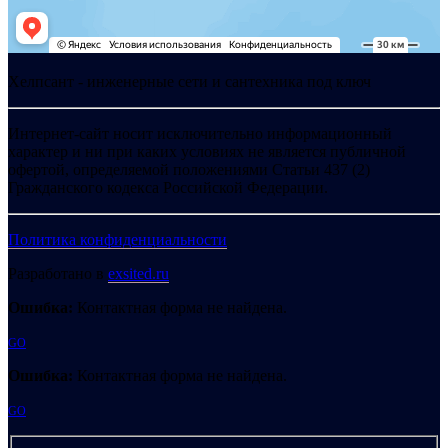
Хелпсант - инженерные сети и сантехника под ключ
Интернет-сайт носит исключительно информационный
характер и ни при каких условиях не является публичной
офертой, определяемой положениями Статьи 437 (2)
Гражданского кодекса Российской Федерации.
Политика конфиденциальности
Разработано в
exsited.ru
Ошибка:
Контактная форма не найдена.
GO
Ошибка:
Контактная форма не найдена.
GO