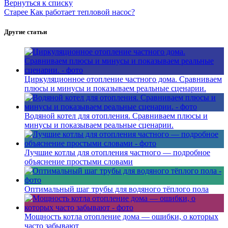
Вернуться к списку
Старее
Как работает тепловой насос?
Другие статьи
Циркуляционное отопление частного дома. Сравниваем
плюсы и минусы и показываем реальные сценарии.
Водяной котел для отопления. Сравниваем плюсы и
минусы и показываем реальные сценарии.
Лучшие котлы для отопления частного — подробное
объяснение простыми словами
Оптимальный шаг трубы для водяного тёплого пола
Мощность котла отопление дома — ошибки, о которых
часто забывают