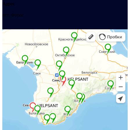
Адрес
пгт. Форос