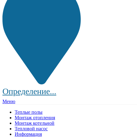
Определение...
Меню
Теплые полы
Монтаж отопления
Монтаж котельной
Тепловой насос
Информация