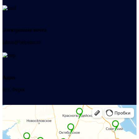
Электронная почта
admin@helpsant.ru
Адрес
пгт. Форос