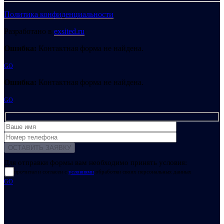
Политика конфиденциальности
Разработано в
exsited.ru
Ошибка:
Контактная форма не найдена.
GO
Ошибка:
Контактная форма не найдена.
GO
Для отправки формы вам необходимо принять условия:
прочитал и согласен с
условиями
обработки своих персональных данных
GO