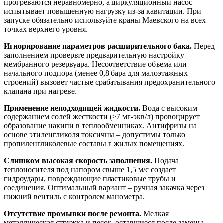
прогреваются неравномерно, а циркуляционный насос
испытывает повышенную нагрузку из-за кавитации. При
запуске обязательно используйте краны Маевского на всех
точках верхнего уровня.
Игнорирование параметров расширительного бака.
Перед
заполнением проверьте предварительную настройку
мембранного резервуара. Несоответствие объема или
начального подпора (менее 0,8 бара для малоэтажных
строений) вызовет частые срабатывания предохранительного
клапана при нагреве.
Применение неподходящей жидкости.
Вода с высоким
содержанием солей жесткости (>7 мг-экв/л) провоцирует
образование накипи в теплообменниках. Антифризы на
основе этиленгликоля токсичны – допустимы только
пропиленгликолевые составы в жилых помещениях.
Слишком высокая скорость заполнения.
Подача
теплоносителя под напором свыше 1,5 м/с создает
гидроудары, повреждающие пластиковые трубы и
соединения. Оптимальный вариант – ручная закачка через
нижний вентиль с контролем манометра.
Отсутствие промывки после ремонта.
Мелкая
металлическая стружка и песок, оставшиеся после замены