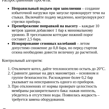
Распространенные просчеты:
Неправильный подъем при заполнении
– создание
избыточной нагрузки при запуске провоцирует течи на
стыках. Включайте подачу медленно, контролируя рост
стрелки прибора.
Пренебрежение поправкой на высоту
– каждые 10
метров здания добавляют 1 бар к минимальному
уровню. В трехэтажном коттедже нижний порог
составит 2,5 бара.
Игнорирование сезонных колебаний
– летом
допустимо снижение до 0,8 бара, но перед стартом
сезона необходимо довести величину до расчетной.
Контрольный алгоритм:
Отключите котел, дайте теплоносителю остыть до 20°C.
Сравните данные на двух манометрах – основном и
группе безопасности. Расхождение более 0,2 бар
указывает на неисправность одного из приборов.
При отклонениях от нормы проверьте целостность
мембраны расширительного бака: нажав ниппель,
убедитесь в отсутствии воды. Появилась жидкость –
требуется замена оборудования.