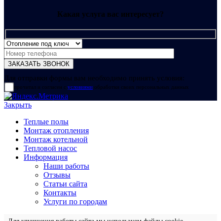
Какая услуга вас интересует?
Для отправки формы вам необходимо принять условия:
прочитал и согласен с
условиями
обработки своих персональных данных
Закрыть
Теплые полы
Монтаж отопления
Монтаж котельной
Тепловой насос
Информация
Наши работы
Отзывы
Статьи сайта
Контакты
Услуги по городам