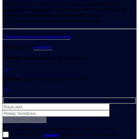
Интернет-сайт носит исключительно информационный
характер и ни при каких условиях не является публичной
офертой, определяемой положениями Статьи 437 (2)
Гражданского кодекса Российской Федерации.
Политика конфиденциальности
Разработано в
exsited.ru
Ошибка:
Контактная форма не найдена.
GO
Ошибка:
Контактная форма не найдена.
GO
Для отправки формы вам необходимо принять условия:
прочитал и согласен с
условиями
обработки своих персональных данных