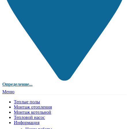
Определение...
Меню
Теплые полы
Монтаж отопления
Монтаж котельной
Тепловой насос
Информация