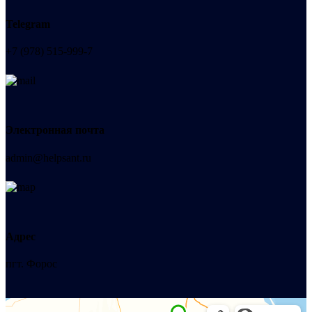
Telegram
+7 (978) 515-999-7
Электронная почта
admin@helpsant.ru
Адрес
пгт. Форос