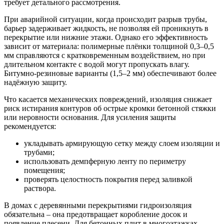
требует детального рассмотрения.
При аварийной ситуации, когда происходит разрыв трубы,
барьер задерживает жидкость, не позволяя ей проникнуть в
перекрытие или нижние этажи. Однако его эффективность
зависит от материала: полимерные плёнки толщиной 0,3–0,5
мм справляются с кратковременным воздействием, но при
длительном контакте с водой могут пропускать влагу.
Битумно-резиновые варианты (1,5–2 мм) обеспечивают более
надёжную защиту.
Что касается механических повреждений, изоляция снижает
риск истирания контуров об острые кромки бетонной стяжки
или неровности основания. Для усиления защиты
рекомендуется:
укладывать армирующую сетку между слоем изоляции и
трубами;
использовать демпферную ленту по периметру
помещения;
проверять целостность покрытия перед заливкой
раствора.
В домах с деревянными перекрытиями гидроизоляция
обязательна – она предотвращает коробление досок и
появление плесени. Для бетонных плит в многоэтажках