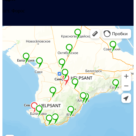
пгт. Форос