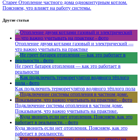
Старее
Отопление частного дома одноконтурным котлом.
Поясняем, что влияет на работу системы.
Другие статьи
Отопление двумя котлами газовый и электрический —
что важно учитывать на практике
Не греет батарея отопления — как это работает в
реальности
Как подключить терморегулятор водяного тёплого пола
Подключение системы отопления в частном доме.
Показываем, что важно учитывать на практике.
Куда звонить если нет отопления. Поясняем, как это
работает в реальности.