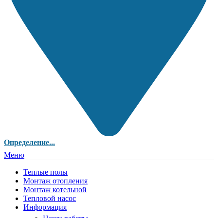
Определение...
Меню
Теплые полы
Монтаж отопления
Монтаж котельной
Тепловой насос
Информация