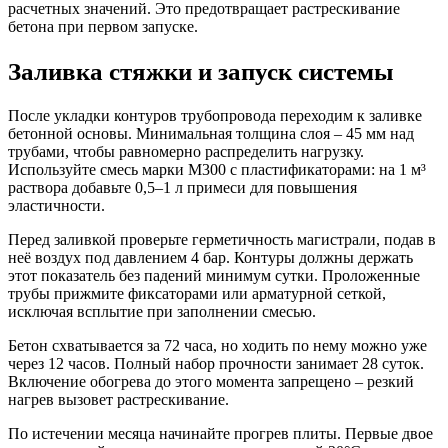
расчетных значений. Это предотвращает растрескивание
бетона при первом запуске.
Заливка стяжки и запуск системы
После укладки контуров трубопровода переходим к заливке
бетонной основы. Минимальная толщина слоя – 45 мм над
трубами, чтобы равномерно распределить нагрузку.
Используйте смесь марки М300 с пластификаторами: на 1 м³
раствора добавьте 0,5–1 л примеси для повышения
эластичности.
Перед заливкой проверьте герметичность магистрали, подав в
неё воздух под давлением 4 бар. Контуры должны держать
этот показатель без падений минимум сутки. Проложенные
трубы прижмите фиксаторами или арматурной сеткой,
исключая всплытие при заполнении смесью.
Бетон схватывается за 72 часа, но ходить по нему можно уже
через 12 часов. Полный набор прочности занимает 28 суток.
Включение обогрева до этого момента запрещено – резкий
нагрев вызовет растрескивание.
По истечении месяца начинайте прогрев плиты. Первые двое