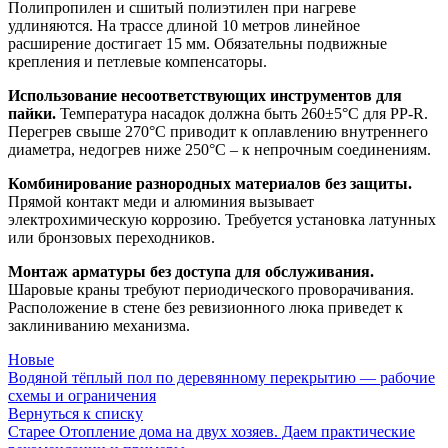
Полипропилен и сшитый полиэтилен при нагреве
удлиняются. На трассе длиной 10 метров линейное
расширение достигает 15 мм. Обязательны подвижные
крепления и петлевые компенсаторы.
Использование несоответствующих инструментов для
пайки.
Температура насадок должна быть 260±5°C для PP-R.
Перегрев свыше 270°C приводит к оплавлению внутреннего
диаметра, недогрев ниже 250°C – к непрочным соединениям.
Комбинирование разнородных материалов без защиты.
Прямой контакт меди и алюминия вызывает
электрохимическую коррозию. Требуется установка латунных
или бронзовых переходников.
Монтаж арматуры без доступа для обслуживания.
Шаровые краны требуют периодического проворачивания.
Расположение в стене без ревизионного люка приведет к
заклиниванию механизма.
Новые
Водяной тёплый пол по деревянному перекрытию — рабочие
схемы и ограничения
Вернуться к списку
Старее
Отопление дома на двух хозяев. Даем практические