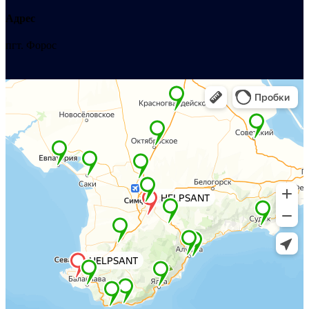
Адрес
пгт. Форос