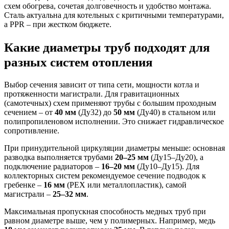
схем обогрева, сочетая долговечность и удобство монтажа.
Сталь актуальна для котельных с критичными температурами,
а PPR – при жестком бюджете.
Какие диаметры труб подходят для
разных систем отопления
Выбор сечения зависит от типа сети, мощности котла и
протяженности магистрали. Для гравитационных
(самотечных) схем применяют трубы с большим проходным
сечением – от
40 мм
(Ду32) до
50 мм
(Ду40) в стальном или
полипропиленовом исполнении. Это снижает гидравлическое
сопротивление.
При принудительной циркуляции диаметры меньше: основная
разводка выполняется трубами
20–25 мм
(Ду15–Ду20), а
подключение радиаторов –
16–20 мм
(Ду10–Ду15). Для
коллекторных систем рекомендуемое сечение подводок к
гребенке –
16 мм
(PEX или металлопластик), самой
магистрали –
25–32 мм
.
Максимальная пропускная способность медных труб при
равном диаметре выше, чем у полимерных. Например, медь