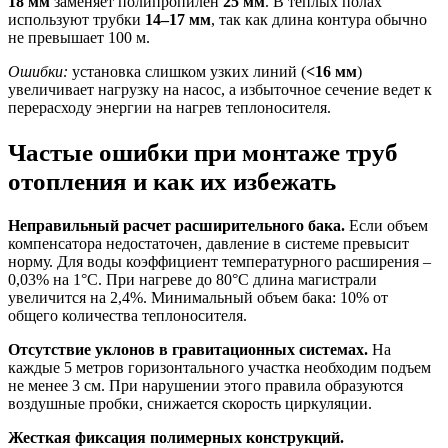
18 мм
заменяет полипропилен
25 мм
. В теплых полах
используют трубки
14–17 мм
, так как длина контура обычно
не превышает 100 м.
Ошибки:
установка слишком узких линий (
<16 мм
)
увеличивает нагрузку на насос, а избыточное сечение ведет к
перерасходу энергии на нагрев теплоносителя.
Частые ошибки при монтаже труб
отопления и как их избежать
Неправильный расчет расширительного бака.
Если объем
компенсатора недостаточен, давление в системе превысит
норму. Для воды коэффициент температурного расширения –
0,03% на 1°C. При нагреве до 80°C длина магистрали
увеличится на 2,4%. Минимальный объем бака: 10% от
общего количества теплоносителя.
Отсутствие уклонов в гравитационных системах.
На
каждые 5 метров горизонтального участка необходим подъем
не менее 3 см. При нарушении этого правила образуются
воздушные пробки, снижается скорость циркуляции.
Жесткая фиксация полимерных конструкций.