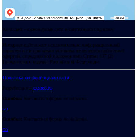
Хелпсант - инженерные сети и сантехника под ключ
Интернет-сайт носит исключительно информационный
характер и ни при каких условиях не является публичной
офертой, определяемой положениями Статьи 437 (2)
Гражданского кодекса Российской Федерации.
Политика конфиденциальности
Разработано в
exsited.ru
Ошибка:
Контактная форма не найдена.
GO
Ошибка:
Контактная форма не найдена.
GO