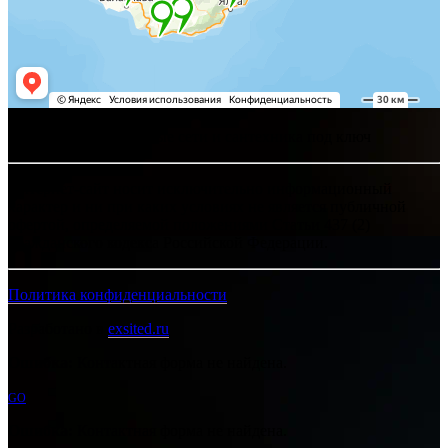
Хелпсант - инженерные сети и сантехника под ключ
Интернет-сайт носит исключительно информационный
характер и ни при каких условиях не является публичной
офертой, определяемой положениями Статьи 437 (2)
Гражданского кодекса Российской Федерации.
Политика конфиденциальности
Разработано в
exsited.ru
Ошибка:
Контактная форма не найдена.
GO
Ошибка:
Контактная форма не найдена.