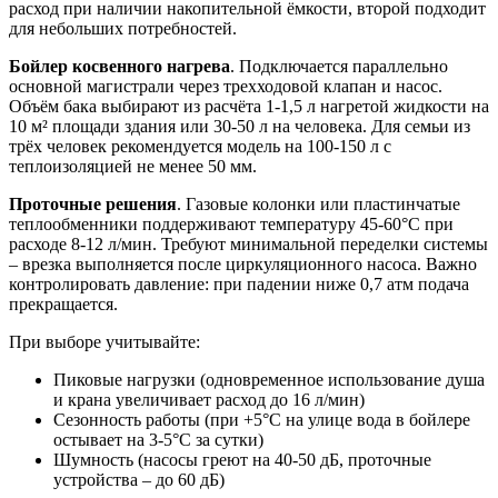
расход при наличии накопительной ёмкости, второй подходит
для небольших потребностей.
Бойлер косвенного нагрева
. Подключается параллельно
основной магистрали через трехходовой клапан и насос.
Объём бака выбирают из расчёта 1-1,5 л нагретой жидкости на
10 м² площади здания или 30-50 л на человека. Для семьи из
трёх человек рекомендуется модель на 100-150 л с
теплоизоляцией не менее 50 мм.
Проточные решения
. Газовые колонки или пластинчатые
теплообменники поддерживают температуру 45-60°C при
расходе 8-12 л/мин. Требуют минимальной переделки системы
– врезка выполняется после циркуляционного насоса. Важно
контролировать давление: при падении ниже 0,7 атм подача
прекращается.
При выборе учитывайте:
Пиковые нагрузки (одновременное использование душа
и крана увеличивает расход до 16 л/мин)
Сезонность работы (при +5°C на улице вода в бойлере
остывает на 3-5°C за сутки)
Шумность (насосы греют на 40-50 дБ, проточные
устройства – до 60 дБ)