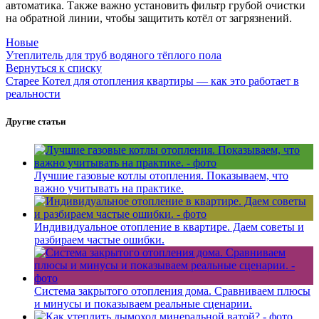
автоматика. Также важно установить фильтр грубой очистки
на обратной линии, чтобы защитить котёл от загрязнений.
Новые
Утеплитель для труб водяного тёплого пола
Вернуться к списку
Старее
Котел для отопления квартиры — как это работает в
реальности
Другие статьи
Лучшие газовые котлы отопления. Показываем, что
важно учитывать на практике.
Индивидуальное отопление в квартире. Даем советы и
разбираем частые ошибки.
Система закрытого отопления дома. Сравниваем плюсы
и минусы и показываем реальные сценарии.