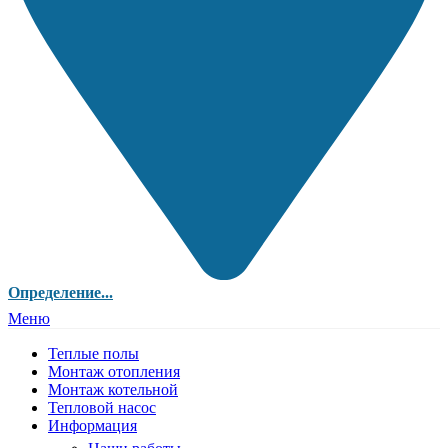
Определение...
Меню
Теплые полы
Монтаж отопления
Монтаж котельной
Тепловой насос
Информация