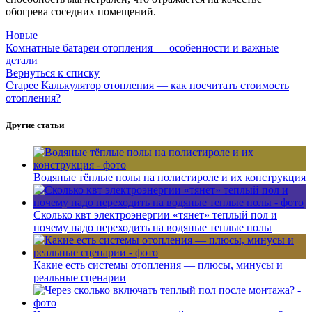
обогрева соседних помещений.
Новые
Комнатные батареи отопления — особенности и важные
детали
Вернуться к списку
Старее
Калькулятор отопления — как посчитать стоимость
отопления?
Другие статьи
Водяные тёплые полы на полистироле и их конструкция
Сколько квт электроэнергии «тянет» теплый пол и
почему надо переходить на водяные теплые полы
Какие есть системы отопления — плюсы, минусы и
реальные сценарии