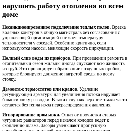
нарушить работу отопления во всем
доме
Несанкционированное подключение теплых полов.
Врезка
водяных контуров в общую магистраль без согласования с
управляющей организацией снижает температуру
теплоносителя у соседей. Особенно критично, если
используются насосы, меняющие скорость циркуляции.
Полный слив воды из приборов.
При проведении ремонта в
отопительный сезон жильцы иногда спускают всю жидкость
из труб. Это провоцирует образование воздушных пробок,
которые блокируют движение нагретой среды по всему
стояку.
Демонтаж термостатов или кранов.
Удаление
регулирующей арматуры для увеличения потока нарушает
балансировку разводки. В таких случаях верхние этажи часто
остаются без тепла из-за перераспределения давления.
Игнорирование промывки.
Отказ от прочистки старых
чугунных радиаторов перед началом холодов ведет к
скоплению шлама. Засоры уменьшают пропускную
способность магистралей, что отражается на качестве