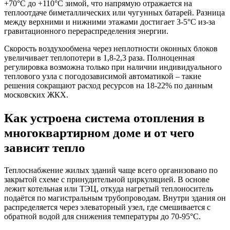
+70°C до +110°C зимой, что напрямую отражается на
теплоотдаче биметаллических или чугунных батарей. Разница
между верхними и нижними этажами достигает 3-5°C из-за
гравитационного перераспределения энергии.
Скорость воздухообмена через неплотности оконных блоков
увеличивает теплопотери в 1,8-2,3 раза. Полноценная
регулировка возможна только при наличии индивидуального
теплового узла с погодозависимой автоматикой – такие
решения сокращают расход ресурсов на 18-22% по данным
московских ЖКХ.
Как устроена система отопления в
многоквартирном доме и от чего
зависит тепло
Теплоснабжение жилых зданий чаще всего организовано по
закрытой схеме с принудительной циркуляцией. В основе
лежит котельная или ТЭЦ, откуда нагретый теплоноситель
подаётся по магистральным трубопроводам. Внутри здания он
распределяется через элеваторный узел, где смешивается с
обратной водой для снижения температуры до 70-95°C.