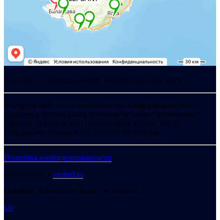
Хелпсант - инженерные сети и сантехника под ключ
Интернет-сайт носит исключительно информационный
характер и ни при каких условиях не является публичной
офертой, определяемой положениями Статьи 437 (2)
Гражданского кодекса Российской Федерации.
Политика конфиденциальности
Разработано в
exsited.ru
Ошибка:
Контактная форма не найдена.
GO