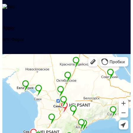
Адрес
пгт. Форос