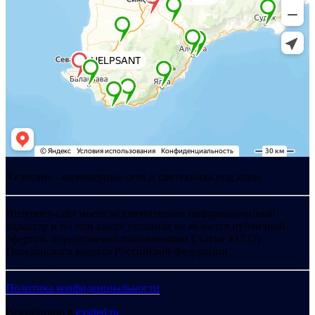
Хелпсант - инженерные сети и сантехника под ключ
Интернет-сайт носит исключительно информационный
характер и ни при каких условиях не является публичной
офертой, определяемой положениями Статьи 437 (2)
Гражданского кодекса Российской Федерации.
Политика конфиденциальности
Разработано в
exsited.ru