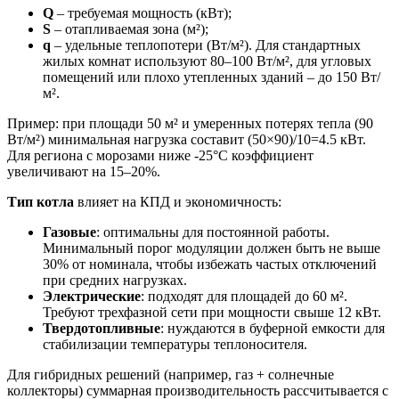
Q
– требуемая мощность (кВт);
S
– отапливаемая зона (м²);
q
– удельные теплопотери (Вт/м²). Для стандартных
жилых комнат используют 80–100 Вт/м², для угловых
помещений или плохо утепленных зданий – до 150 Вт/
м².
Пример: при площади 50 м² и умеренных потерях тепла (90
Вт/м²) минимальная нагрузка составит (50×90)/10=4.5 кВт.
Для региона с морозами ниже -25°C коэффициент
увеличивают на 15–20%.
Тип котла
влияет на КПД и экономичность:
Газовые
: оптимальны для постоянной работы.
Минимальный порог модуляции должен быть не выше
30% от номинала, чтобы избежать частых отключений
при средних нагрузках.
Электрические
: подходят для площадей до 60 м².
Требуют трехфазной сети при мощности свыше 12 кВт.
Твердотопливные
: нуждаются в буферной емкости для
стабилизации температуры теплоносителя.
Для гибридных решений (например, газ + солнечные
коллекторы) суммарная производительность рассчитывается с