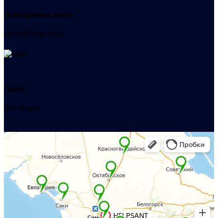
Электронная почта
admin@helpsant.ru
Адрес
пгт. Форос