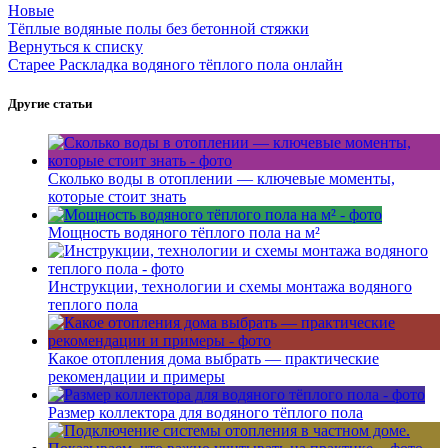
Новые
Тёплые водяные полы без бетонной стяжки
Вернуться к списку
Старее
Раскладка водяного тёплого пола онлайн
Другие статьи
Сколько воды в отоплении — ключевые моменты,
которые стоит знать
Мощность водяного тёплого пола на м²
Инструкции, технологии и схемы монтажа водяного
теплого пола
Какое отопления дома выбрать — практические
рекомендации и примеры
Размер коллектора для водяного тёплого пола