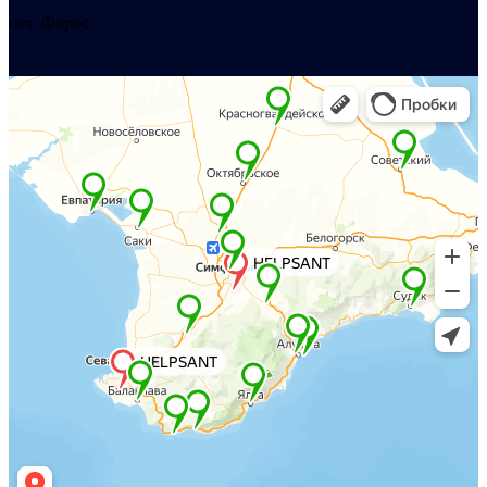
пгт. Форос