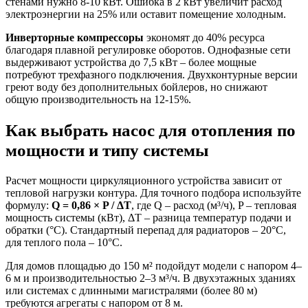
стенами нужно 8-10 кВт. Ошибка в 2 кВт увеличит расход
электроэнергии на 25% или оставит помещение холодным.
Инверторные компрессоры
экономят до 40% ресурса
благодаря плавной регулировке оборотов. Однофазные сети
выдерживают устройства до 7,5 кВт – более мощные
потребуют трехфазного подключения. Двухконтурные версии
греют воду без дополнительных бойлеров, но снижают
общую производительность на 12-15%.
Как выбрать насос для отопления по
мощности и типу системы
Расчет мощности циркуляционного устройства зависит от
тепловой нагрузки контура. Для точного подбора используйте
формулу:
Q = 0,86 × P / ΔT
, где Q – расход (м³/ч), P – тепловая
мощность системы (кВт), ΔT – разница температур подачи и
обратки (°C). Стандартный перепад для радиаторов – 20°C,
для теплого пола – 10°C.
Для домов площадью до 150 м² подойдут модели с напором 4–
6 м и производительностью 2–3 м³/ч. В двухэтажных зданиях
или системах с длинными магистралями (более 80 м)
требуются агрегаты с напором от 8 м.