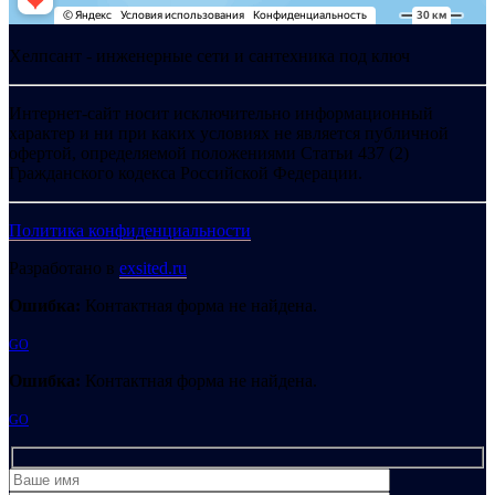
Хелпсант - инженерные сети и сантехника под ключ
Интернет-сайт носит исключительно информационный
характер и ни при каких условиях не является публичной
офертой, определяемой положениями Статьи 437 (2)
Гражданского кодекса Российской Федерации.
Политика конфиденциальности
Разработано в
exsited.ru
Ошибка:
Контактная форма не найдена.
GO
Ошибка:
Контактная форма не найдена.
GO